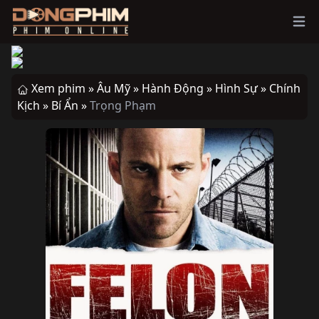
Ope
Xem phim »
Âu Mỹ »
Hành Động »
Hình Sự »
Chính
Kịch »
Bí Ẩn »
Trọng Phạm