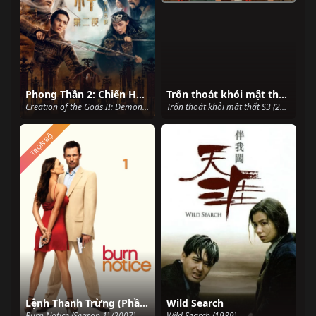
Phong Thần 2: Chiến Hỏa Tây Kỳ
Trốn thoát khỏi mật thất S3
Creation of the Gods II: Demon Force (2025)
Trốn thoát khỏi mật thất S3 (2021)
TRỌN BỘ
Lệnh Thanh Trừng (Phần 1)
Wild Search
Burn Notice (Season 1) (2007)
Wild Search (1989)