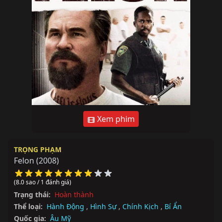
Xem phim
TRỌNG PHẠM
Felon
(2008)
(8.0 sao / 1 đánh giá)
Trạng thái:
Hoàn thành
Thể loại:
Hành Động
,
Hình Sự
,
Chính Kịch
,
Bí Ẩn
Quốc gia:
Âu Mỹ