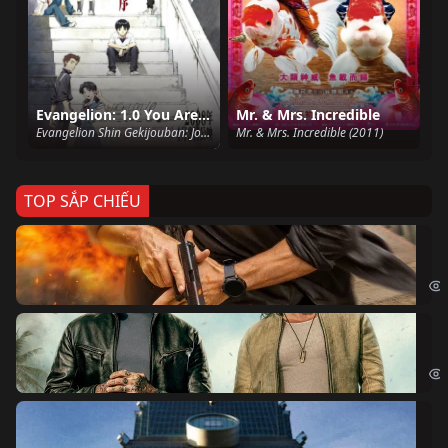
Evangelion: 1.0 You Are (Not) Alone
Mr. & Mrs. Incredible
Evangelion Shin Gekijouban: Jo, Rebuild of Evangelion: 1.0 You Are (Not) Alone, Evangelion: 1.01 You Are (Not) Alone, Evangelion: 1.11 You Are (Not) Alone (2007)
Mr. & Mrs. Incredible (2011)
TOP SẮP CHIẾU
Ze
Age
Bi
The
Sk
Sky