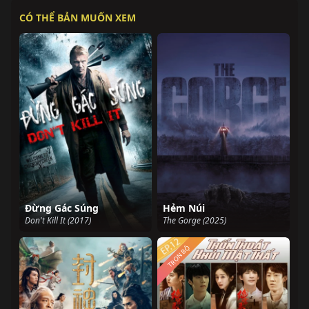
CÓ THỂ BẢN MUỐN XEM
Đừng Gác Súng
Hẻm Núi
Don't Kill It (2017)
The Gorge (2025)
TRỌN BỘ