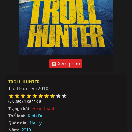
Xem phim
TROLL HUNTER
Troll Hunter
(2010)
(8.0 sao / 1 đánh giá)
Trạng thái:
Hoàn thành
Thể loại:
Kinh Dị
Quốc gia:
Na Uy
Năm:
2010