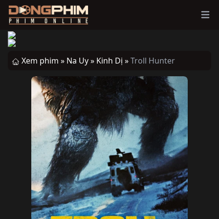
Ope
Xem phim »
Na Uy »
Kinh Dị »
Troll Hunter