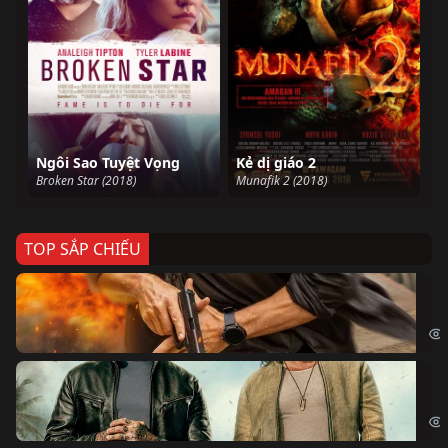
Ngôi Sao Tuyệt Vọng
Kẻ dị giáo 2
Broken Star (2018)
Munafik 2 (2018)
TOP SẮP CHIẾU
Ze
Age
Bi
The