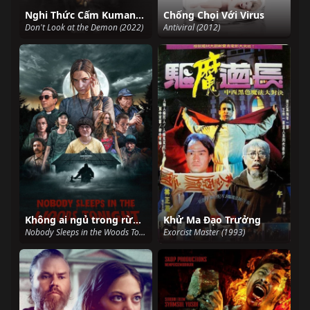
Nghi Thức Cấm KumanThong
Chống Chọi Với Virus
Don't Look at the Demon (2022)
Antiviral (2012)
Không ai ngủ trong rừng đêm nay
Khử Ma Đạo Trưởng
Nobody Sleeps in the Woods Tonight (2020)
Exorcist Master (1993)