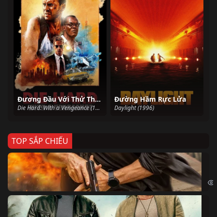
Đương Đầu Với Thử Thách 3
Đường Hầm Rực Lửa
Die Hard: With a Vengeance (1995)
Daylight (1996)
TOP SẮP CHIẾU
Ze
Age
Bi
The