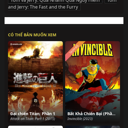
Tom và Jerry: Quá Nhanh Quá Nguy Hiểm
,
Tom
and Jerry: The Fast and the Furry
CÓ THỂ BẢN MUỐN XEM
TRỌN BỘ
Đại chiến Titan: Phần 1
Bất Khả Chiến Bại (Phần 2)
Attack on Titan: Part 1 (2015)
Invincible (2023)