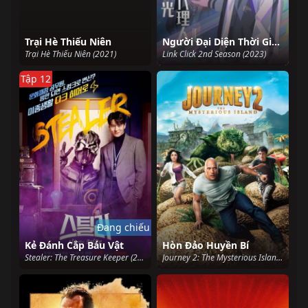
Trại Hè Thiếu Niên
Người Đại Diện Thời Gian 2
Trại Hè Thiếu Niên (2021)
Link Click 2nd Season (2023)
Tập 12
Đang chiếu
Kẻ Đánh Cắp Báu Vật
Hòn Đảo Huyền Bí
Stealer: The Treasure Keeper (2023)
Journey 2: The Mysterious Island (2012)