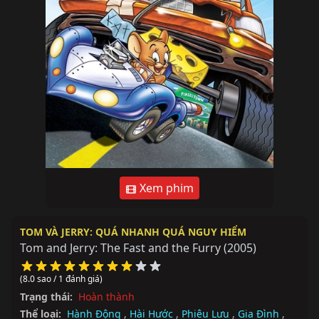
Xem phim
TOM VÀ JERRY: QUÁ NHANH QUÁ NGUY HIỂM
Tom and Jerry: The Fast and the Furry
(2005)
(8.0 sao / 1 đánh giá)
Trạng thái:
Hoàn thành
Thể loại:
Hành Động
,
Hài Hước
,
Phiêu Lưu
,
Gia Đình
,