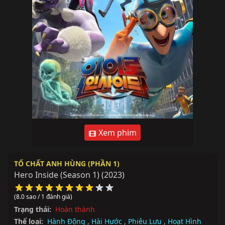
Xem phim
TỐ CHẤT ANH HÙNG (PHẦN 1)
Hero Inside (Season 1)
(2023)
(8.0 sao / 1 đánh giá)
Trạng thái:
Hoàn thành
Thể loại:
Hành Động
,
Hài Hước
,
Phiêu Lưu
,
Hoạt Hình