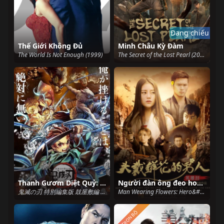
Đang chiếu
Thế Giới Không Đủ
Minh Châu Kỳ Đàm
The World Is Not Enough (1999)
The Secret of the Lost Pearl (2026)
Thanh Gươm Diệt Quỷ: Căn nhà phát ra tiếng trống
Người đàn ông đeo hoa: Nước mắt anh hùng
鬼滅の刃 特別編集版 鼓屋敷編 (2023)
Man Wearing Flowers: Hero&#x27;&#x27;s Tear (2018)
TRỌN BỘ