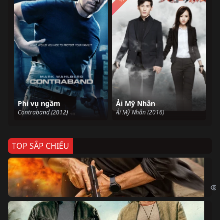
Phi vụ ngầm
Ải Mỹ Nhân
Contraband (2012)
Ải Mỹ Nhân (2016)
TOP SẮP CHIẾU
Ze
Age
Bi