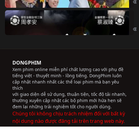
Độ
Cri
DONGPHIM
Xem phim online miễn phí chất lượng cao với phụ đề
tiếng việt - thuyết minh - lồng tiếng. DongPhim luôn
cập nhật nhanh nhất các thể loại phim mà bạn yêu
thích
với giao diện dễ sử dụng, thuận tiện, tốc độ tải nhanh,
thường xuyên cập nhật các bộ phim mới hứa hẹn sẽ
đem lại những trải nghiệm tốt cho người dùng.
Chúng tôi không chịu trách nhiệm đối với bất kỳ
nội dung nào được đăng tải trên trang web này.
socolive
JBO Thai
ww88
trực tiếp bóng đá
socolive
nhà cái uy tín