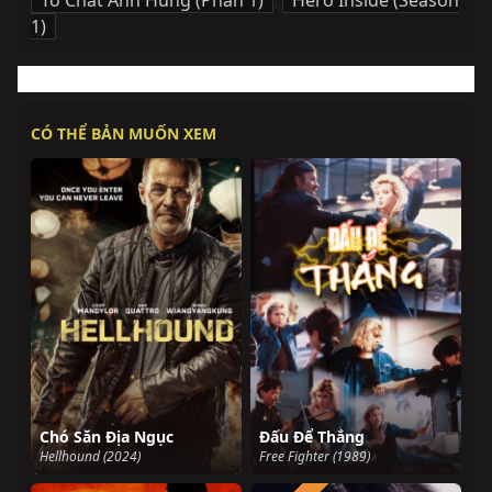
Tố Chất Anh Hùng (Phần 1)
,
Hero Inside (Season
1)
CÓ THỂ BẢN MUỐN XEM
Chó Săn Địa Ngục
Đấu Để Thắng
Hellhound (2024)
Free Fighter (1989)