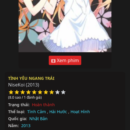
Xem phim
TÌNH YÊU NGANG TRÁI
NiseKoi
(2013)
(8.0 sao / 1 đánh giá)
Trạng thái:
Hoàn thành
Thể loại:
Tình Cảm
,
Hài Hước
,
Hoạt Hình
Quốc gia:
Nhật Bản
Năm:
2013