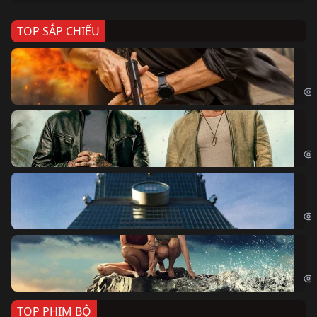
TOP SẮP CHIẾU
Ze
Age
Bi
The
Sk
Sky
Cá
Kil
TOP PHIM BỘ