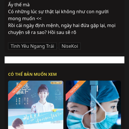
Ấy thế mà
Có những lúc sự thật lại không như con người 
mong muốn <<
Rồi cái ngày định mệnh, ngày hai đứa gặp lại, mọi 
chuyện sẽ ra sao? Hồi sau sẽ rõ
Tình Yêu Ngang Trái
,
NiseKoi
CÓ THỂ BẢN MUỐN XEM
TRỌN BỘ
TRỌN BỘ