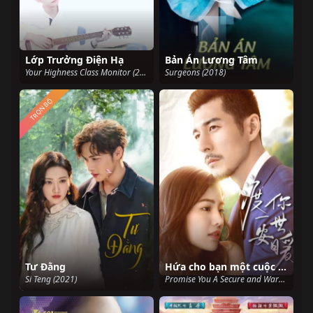
Lớp Trưởng Điện Hạ
Bản Án Lương Tâm
Your Highness Class Monitor (2019)
Surgeons (2018)
TRỌN BỘ
Tư Đằng
Hứa cho bạn một cuộc sống an toàn và ấm áp
Si Teng (2021)
Promise You A Secure and Warm Life (2019)