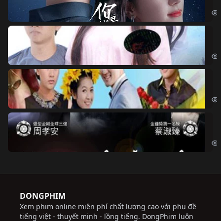
If 
Đo
Đoạ
Ch
Chi
Độ
Cri
DONGPHIM
Xem phim online miễn phí chất lượng cao với phụ đề
tiếng việt - thuyết minh - lồng tiếng. DongPhim luôn