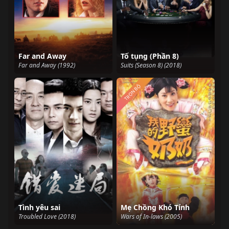
Far and Away
Tố tụng (Phần 8)
Far and Away (1992)
Suits (Season 8) (2018)
TRỌN BỘ
Tình yêu sai
Mẹ Chồng Khó Tính
Troubled Love (2018)
Wars of In-laws (2005)