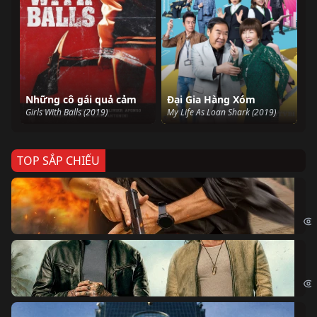
Những cô gái quả cảm
Đại Gia Hàng Xóm
Girls With Balls (2019)
My Life As Loan Shark (2019)
TOP SẮP CHIẾU
Ze
Age
Bi
The
Sk