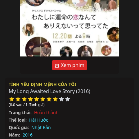
Xem phim
TÌNH YÊU ĐỊNH MỆNH CỦA TÔI
My Long Awaited Love Story
(2016)
(8.0 sao / 1 đánh giá)
Trạng thái:
Hoàn thành
Thể loại:
Hài Hước
Quốc gia:
Nhật Bản
Năm:
2016