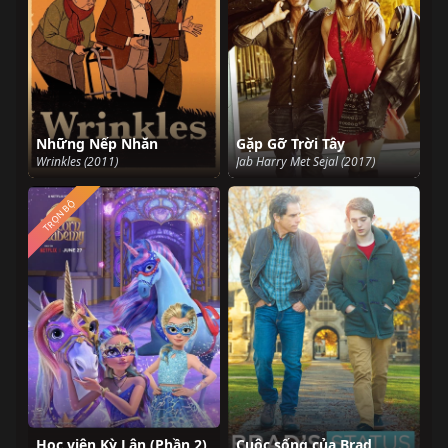
Những Nếp Nhăn
Gặp Gỡ Trời Tây
Wrinkles (2011)
Jab Harry Met Sejal (2017)
TRỌN BỘ
Học viện Kỳ Lân (Phần 2)
Cuộc sống của Brad