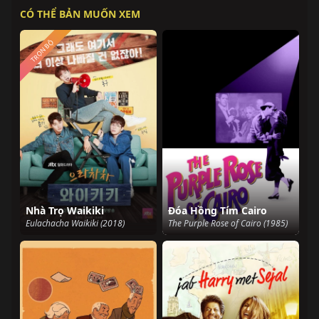
CÓ THỂ BẢN MUỐN XEM
TRỌN BỘ
Nhà Trọ Waikiki
Đóa Hồng Tím Cairo
Eulachacha Waikiki (2018)
The Purple Rose of Cairo (1985)