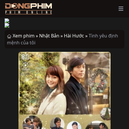
Ope
Xem phim »
Nhật Bản »
Hài Hước »
Tình yêu định
mệnh của tôi