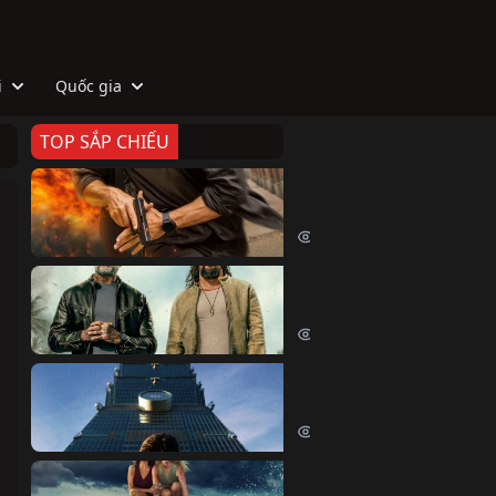
i
Quốc gia
TOP SẮP CHIẾU
Zeta
Agent Zeta (2026)
2054 lượt xem
Biệt Đội Hủy Diệt
The Wrecking Crew (2026)
2191 lượt xem
Skyscraper Live
Skyscraper Live (2026)
1688 lượt xem
Cá Voi Sát Thủ