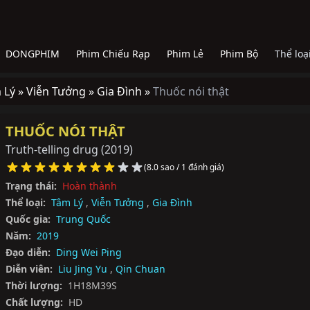
DONGPHIM
Phim Chiếu Rạp
Phim Lẻ
Phim Bộ
Thể loạ
 Lý »
Viễn Tưởng »
Gia Đình »
Thuốc nói thật
THUỐC NÓI THẬT
Truth-telling drug
(2019)
(8.0 sao / 1 đánh giá)
Trạng thái:
Hoàn thành
Thể loại:
Tâm Lý
,
Viễn Tưởng
,
Gia Đình
Quốc gia:
Trung Quốc
Năm:
2019
Đạo diễn:
Ding Wei Ping
Diễn viên:
Liu Jing Yu
,
Qin Chuan
Thời lượng:
1H18M39S
Chất lượng:
HD