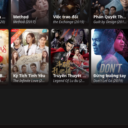
Lật mặt: Đánh thức ác mộng
Method
Việc trao đổi
Phán Quyết Thôi Miên
20)
Method (2017)
the Exchange (2019)
Guilt by Design (2019)
TRỌN BỘ
Giáng Sinh Ở Beverly Hills
Kỳ Tích Tình Yêu
Truyền Thuyết Về Lữ Bố (Thuyết minh)
Đừng buông tay
Beverly Hills Christmas (2015)
The Infinite Love (2023)
Legend Of Lu Bu (2020)
Don't Let Go (2019)