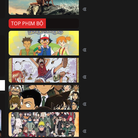
Killer Whale (2026)
2397 lượt xem
TOP PHIM BỘ
Pokemon Tổng Hợp
Pokemon (1997)
214670 lượt xem
Đảo Hải Tặc
One Piece (Luffy) (1999)
202899 lượt xem
Thám Tử Lừng Danh Co
Detective Conan (2005)
169158 lượt xem
Naruto Shippuden
Naruto Shippuuden (2007)
109800 lượt xem