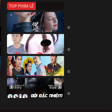
TOP PHIM LẺ
Nếu Thời Gian Trở Lại
If Time Flow Back (2020)
15756 lượt xem
Đoạn Trường Nam Ai
Đoạn Trường Nam Ai (2015)
13445 lượt xem
Chiếc Vòng Ngọc Huyết
Chiếc Vòng Ngọc Huyết (2015)
12035 lượt xem
Đội Đặc Nhiệm Hiện Tr
Crime Scene Investigation Center
10855 lượt xem