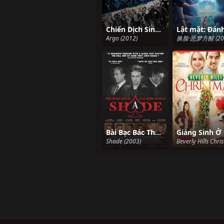
Chiến Dịch Sinh Tử
Argo (2012)
换脸·恶梦方醒 (20
Bài Bạc Bác Thằng Giàu
Shade (2003)