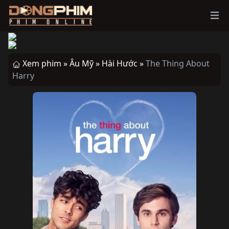
Ope
Xem phim »
Âu Mỹ »
Hài Hước »
The Thing About
Harry