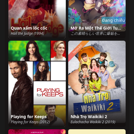
Đang chiếu
Quan xẩm lốc cốc
Mở Ra Một Thế Giới Tuyệt Vời
Hail the Judge (1994)
この素晴らしい世界に爆焔を！ (2023)
TRỌN BỘ
Playing for Keeps
Nhà Trọ Waikiki 2
Playing for Keeps (2012)
Eulachacha Waikiki 2 (2019)