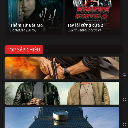
Thám Tử Bắt Ma
Tay lái cứng cựa 2
Possessed (2019)
Bikers Kental 2 (2019)
TOP SẮP CHIẾU
Ze
Age
Bi
The
Sk
Sky