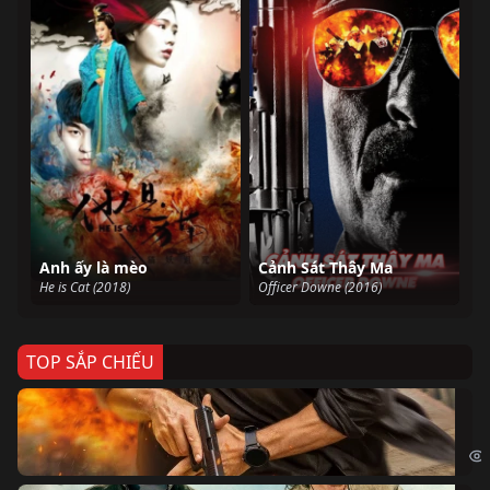
Anh ấy là mèo
Cảnh Sát Thây Ma
He is Cat (2018)
Officer Downe (2016)
TOP SẮP CHIẾU
Ze
Age