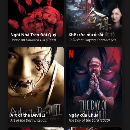
Ngôi Nhà Trên Đồi Quỷ Ám
Khế ước mưu sát
House on Haunted Hill (1999)
Collusion: Slaying Contract (2016)
Art of the Devil II
Ngày của Chúa
Art of the Devil II (2005)
The Day of the Lord (2020)