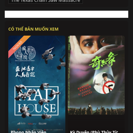
The Texas Chain Saw Massacre
CÓ THỂ BẢN MUỐN XEM
TRỌN BỘ
Phong Nhân Viện
Kỳ Duyên (Phù Thủy Từ Nepal)