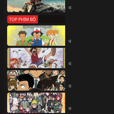
Killer Whale (2026)
2374 lượt xem
TOP PHIM BỘ
Pokemon Tổng Hợp
Pokemon (1997)
214449 lượt xem
Đảo Hải Tặc
One Piece (Luffy) (1999)
202770 lượt xem
Thám Tử Lừng Danh Co
Detective Conan (2005)
169092 lượt xem
Naruto Shippuden
Naruto Shippuuden (2007)
109719 lượt xem