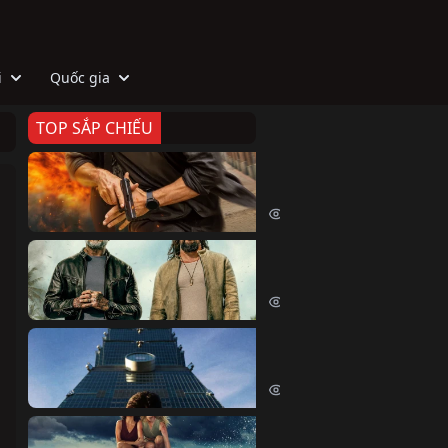
i
Quốc gia
TOP SẮP CHIẾU
Zeta
Agent Zeta (2026)
2029 lượt xem
Biệt Đội Hủy Diệt
The Wrecking Crew (2026)
2168 lượt xem
Skyscraper Live
Skyscraper Live (2026)
1665 lượt xem
Cá Voi Sát Thủ