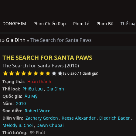
DONGPHIM
Phim Chiếu Rạp
Phim Lẻ
Phim Bộ
Thể loạ
u »
Gia Đình »
The Search for Santa Paws
THE SEARCH FOR SANTA PAWS
The Search for Santa Paws
(2010)
(8.0 sao / 1 đánh giá)
Trạng thái:
Hoàn thành
Thể loại:
Phiêu Lưu
,
Gia Đình
Quốc gia:
Âu Mỹ
Năm:
2010
Đạo diễn:
Robert Vince
Diễn viên:
Zachary Gordon
,
Reese Alexander
,
Diedrich Bader
,
Melody B. Choi
,
Dawn Chubai
Thời lượng:
89 Phút