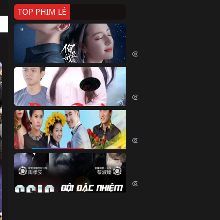
TOP PHIM LẺ
Nếu Thời Gian Trở Lại
If Time Flow Back (2020)
15724 lượt xem
Đoạn Trường Nam Ai
Đoạn Trường Nam Ai (2015)
13349 lượt xem
Chiếc Vòng Ngọc Huyết
Chiếc Vòng Ngọc Huyết (2015)
12003 lượt xem
Đội Đặc Nhiệm Hiện Tr
Crime Scene Investigation Center
10827 lượt xem