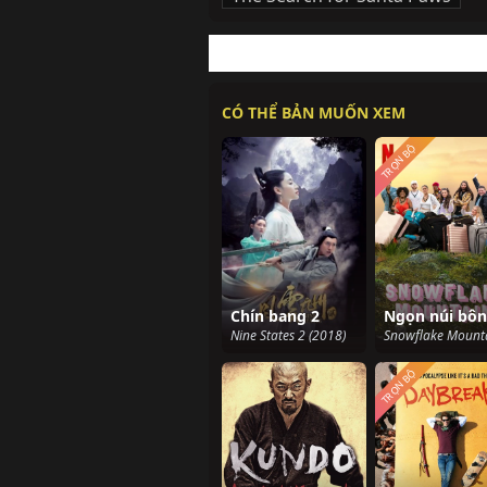
CÓ THỂ BẢN MUỐN XEM
TRỌN BỘ
Chín bang 2
Nine States 2 (2018)
TRỌN BỘ