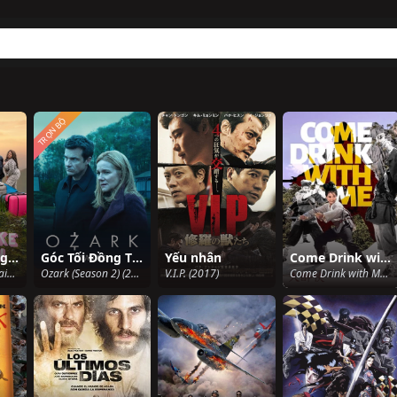
TRỌN BỘ
Ngọn núi bông tuyết: Thử thách trưởng thành
Góc Tối Đồng Tiền (Phần 2)
Yếu nhân
Come Drink with Me
Snowflake Mountain (2022)
Ozark (Season 2) (2018)
V.I.P. (2017)
Come Drink with Me (1966)