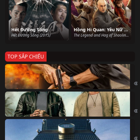
Hết Đường Sống
Hồng Hi Quan: Yêu Nữ Ma Môn
Hết Đường Sống (2015)
The Legend and Hag of Shaolin (2021)
TOP SẮP CHIẾU
Ze
Age
Bi
The
Sk
Sky