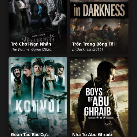
Trò Chơi Nạn Nhân
Trốn Trong Bóng Tối
The Victims' Game (2020)
In Darkness (2011)
Đoàn Tàu Bắc Cực
Nhà Tù Abu Ghraib