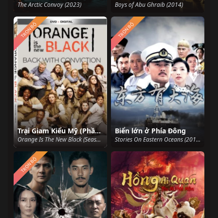
The Arctic Convoy (2023)
Boys of Abu Ghraib (2014)
TRỌN BỘ
TRỌN BỘ
Trại Giam Kiểu Mỹ (Phần 2)
Biển lớn ở Phía Đông
Orange Is The New Black (Season 2) (2014)
Stories On Eastern Oceans (2017)
TRỌN BỘ