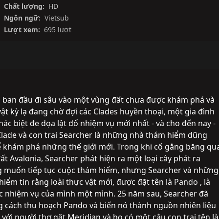
Chất lượng:
HD
Ngôn ngữ:
Vietsub
Lượt xem:
695 lượt
 ban đầu đi sâu vào một vùng đất chưa được khám phá và 
t kỳ lạ đang chờ đợi các Clades huyền thoại, một gia đình 
c biệt đe dọa lật đổ nhiệm vụ mới nhất - và cho đến nay - 
lade và con trai Searcher là những nhà thám hiểm dũng 
khám phá những thế giới mới. Trong khi cố gắng băng qua
 Avalonia, Searcher phát hiện ra một loại cây phát ra 
 muốn tiếp tục cuộc thám hiểm, nhưng Searcher và những 
ểm tin rằng loài thực vật mới, được đặt tên là Pando , là 
tục nhiệm vụ của mình một mình. 25 năm sau, Searcher đã 
g cách thu hoạch Pando và biến nó thành nguồn nhiên liệu 
 với người thợ gặt Meridian và họ có một cậu con trai tên là 