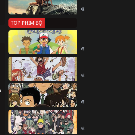
Killer Whale (2026)
2408 lượt xem
TOP PHIM BỘ
Pokemon Tổng Hợp
Pokemon (1997)
214797 lượt xem
Đảo Hải Tặc
One Piece (Luffy) (1999)
202949 lượt xem
Thám Tử Lừng Danh Co
 
Detective Conan (2005)
170090 lượt xem
Naruto Shippuden
Naruto Shippuuden (2007)
109848 lượt xem