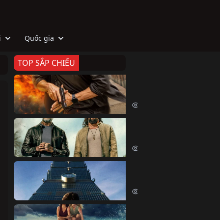
i
Quốc gia
TOP SẮP CHIẾU
Zeta
Agent Zeta (2026)
2065 lượt xem
Biệt Đội Hủy Diệt
The Wrecking Crew (2026)
2203 lượt xem
Skyscraper Live
Skyscraper Live (2026)
1699 lượt xem
Cá Voi Sát Thủ