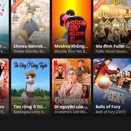
TRỌN BỘ
TRỌN BỘ
Mukai ơi, nhìn em này
Showa Genroku Rakugo Shinju
Moskva Không Tin Những Giọt Nước Mắt
Gia đình Fuller (Phần 2)
Turn to me Mukai-kun (2023)
Showa Genroku Rakugo Shinju (2016)
Moscow Does Not Believe in Tears (1980)
Fuller House (Season 2) (2016)
rs
Tìm rồng ở Dũng Tuyền
Di nguyện của bà
Balls of Fury
King of Beggars (1992)
Sanxingdui Glory Awakening 4 (2020)
Grandma's Last Wishes (2020)
Balls of Fury (2007)