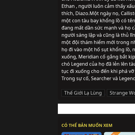
Ethan , người luôn cảm thấy xấu
thích, Diazo.Một ngày nọ, Callist
một con tàu bay khổng lồ có tên
đang mất dần sức mạnh và họ cầ
người sáng lập và cũng là thủ lĩn
một đội thám hiểm mới trong nh
họ đi vào một hố sụt khổng lồ, 
xuống, Meridian cố gắng bắt kịp 
chó Legend của họ đã lẻn lên tàu
tục đi xuống cho đến khi phá vỡ 
Trong sự cố, Searcher và Legend 
Thế Giới Lạ Lùng
,
Strange W
CÓ THỂ BẢN MUỐN XEM