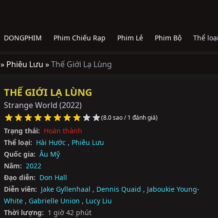
DONGPHIM
Phim Chiếu Rạp
Phim Lẻ
Phim Bộ
Thể loạ
 »
Phiêu Lưu »
Thế Giới Lạ Lùng
THẾ GIỚI LẠ LÙNG
Strange World
(2022)
(8.0 sao / 1 đánh giá)
Trạng thái:
Hoàn thành
Thể loại:
Hài Hước
,
Phiêu Lưu
Quốc gia:
Âu Mỹ
Năm:
2022
Đạo diễn:
Don Hall
Diễn viên:
Jake Gyllenhaal
,
Dennis Quaid
,
Jaboukie Young-
White
,
Gabrielle Union
,
Lucy Liu
Thời lượng:
1 giờ 42 phút