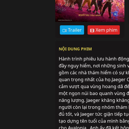
Trailer
Xem phim
NỘI DUNG PHIM
Hành trình phiêu lưu hành động
đầy nguy hiểm, nơi những sinh vậ
gồm các nhà thám hiểm có sự khá
quan trọng nhất của họ.Jaeger C
cảm vượt qua vùng hoang dã để 
một ngọn núi bao quanh vùng đất
năng lượng. Jaeger khăng khăng
người còn lại trong nhóm thám hi
đủ tốt, và Jaeger tức giận tiếp 
tạo dựng tên tuổi của mình bằn
cho Avalonia . Anh ấy đã kết hôn