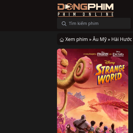
Xem phim »
Âu Mỹ »
Hài Hước