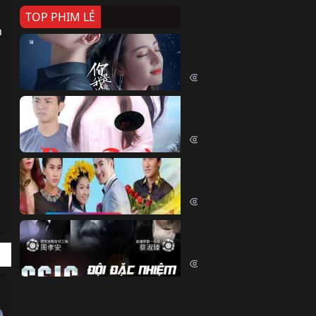
TOP PHIM LẺ
 
Nếu Thời Gian Trở Lại
If Time Flow Back (2020)
15770 lượt xem
Đoạn Trường Nam Ai
Đoạn Trường Nam Ai (2015)
13472 lượt xem
Chiếc Vòng Ngọc Huyết
Chiếc Vòng Ngọc Huyết (2015)
12044 lượt xem
Đội Đặc Nhiệm Hiện Tr
Crime Scene Investigation Center
10866 lượt xem