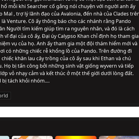
 hổ mỗi khi Searcher cố gắng nói chuyện với người anh ấy 
o Mal , trợ lý lãnh đạo của Avalonia, đến nhà của Clades trên
 là Venture. Cô ấy thông báo cho các nhánh rằng Pando 
n Người tìm kiếm giúp tìm ra nguyên nhân, và đó là cách 
h vĩ đại của cô ấy, Đại úy Calypso Khan chỉ định họ tham gia 
iệm vụ của họ. Anh ấy tham gia một đội thám hiểm mới và 
nơi có những chiếc rễ khổng lồ của Pando. Trên đường đi 
chiếc khăn lau cây trồng của cô ấy sau khi Ethan và chú 
. Họ bị tấn công bởi những sinh vật giống wyvern và tiếp 
lớp vỏ nhạy cảm và kết thúc ở một thế giới dưới lòng đất. 
bị tách khỏi nhóm....
orld