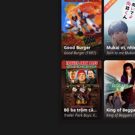
TRỌN BỘ
Good Burger
Good Burger (1997)
Bộ ba trộm cắp: Phần đặc biệt Giáng sinh
King of Begga
Trailer Park Boys: Xmas Special (2004)