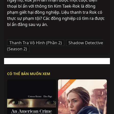
ngày nọ, Kuk Jin-Han nhận được một cuộc điện 
thoại bí ẩn với thông tin Kim Taek-Rok là đồng 
phạm giết hại đồng nghiệp. Liệu thanh tra Rok có 
thực sự phạm tội? Các đồng nghiệp có tìm ra được 
bí ẩn đằng sau vụ án.
Thanh Tra Vô Hình (Phần 2)
,
Shadow Detective
(Season 2)
CÓ THỂ BẢN MUỐN XEM
TRỌN BỘ