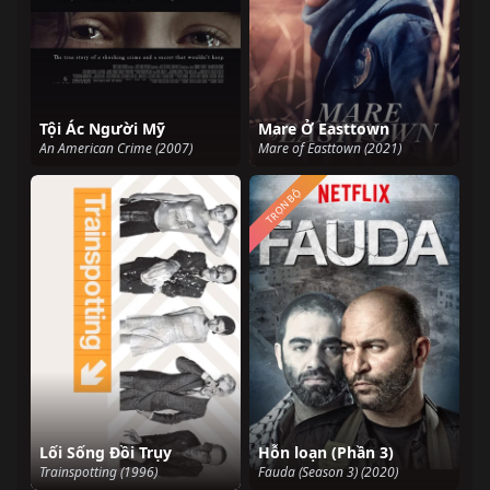
Tội Ác Người Mỹ
Mare Ở Easttown
An American Crime (2007)
Mare of Easttown (2021)
TRỌN BỘ
Lối Sống Đồi Trụy
Hỗn loạn (Phần 3)
Trainspotting (1996)
Fauda (Season 3) (2020)