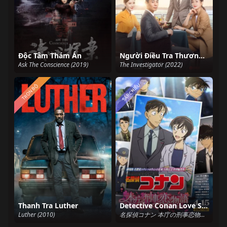
Độc Tâm Thám Án
Người Điều Tra Thương Nghiệp
Ask The Conscience (2019)
The Investigator (2022)
SẮP CHIẾU
TRỌN BỘ
Thanh Tra Luther
Detective Conan Love Story at Police Headquarters, Wedding Eve
Luther (2010)
名探偵コナン 本庁の刑事恋物語～結婚前夜～ (2022)