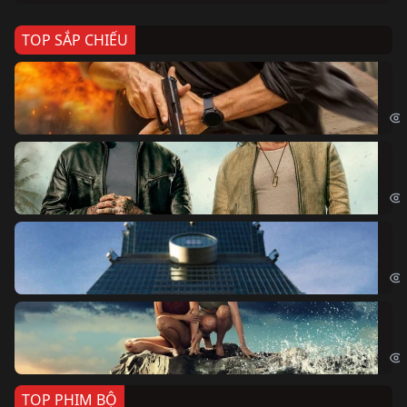
TOP SẮP CHIẾU
Ze
Age
Bi
The
Sk
Sky
Cá
Kil
TOP PHIM BỘ