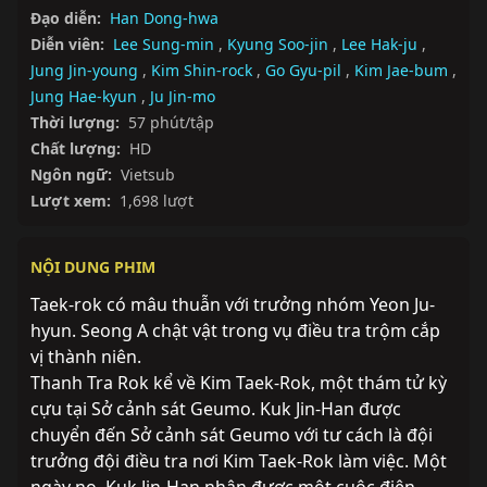
Đạo diễn:
Han Dong-hwa
Diễn viên:
Lee Sung-min
,
Kyung Soo-jin
,
Lee Hak-ju
,
Jung Jin-young
,
Kim Shin-rock
,
Go Gyu-pil
,
Kim Jae-bum
,
Jung Hae-kyun
,
Ju Jin-mo
Thời lượng:
57 phút/tập
Chất lượng:
HD
Ngôn ngữ:
Vietsub
Lượt xem:
1,698 lượt
NỘI DUNG PHIM
Taek-rok có mâu thuẫn với trưởng nhóm Yeon Ju-
hyun. Seong A chật vật trong vụ điều tra trộm cắp 
vị thành niên.
Thanh Tra Rok kể về Kim Taek-Rok, một thám tử kỳ 
cựu tại Sở cảnh sát Geumo. Kuk Jin-Han được 
chuyển đến Sở cảnh sát Geumo với tư cách là đội 
trưởng đội điều tra nơi Kim Taek-Rok làm việc. Một 