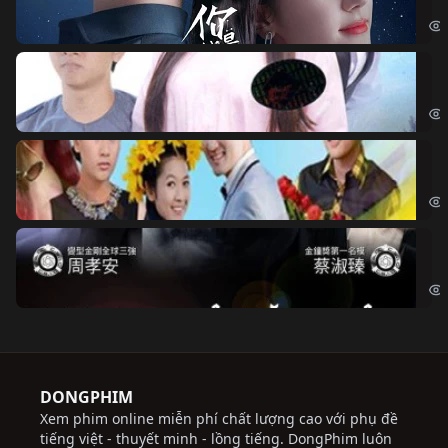
If 
Đo
Đoạ
Ch
Chi
Độ
Cri
DONGPHIM
Xem phim online miễn phí chất lượng cao với phụ đề
tiếng việt - thuyết minh - lồng tiếng. DongPhim luôn