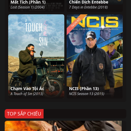
Mất Tích (Phần 1)
Chiến Dịch Entebbe
Lost (Season 1) (2004)
7 Days in Entebbe (2018)
TRỌN BỘ
Chạm Vào Tội Ác
NCIS (Phần 13)
A Touch of Sin (2013)
NCIS Season 13 (2015)
TOP SẮP CHIẾU
Ze