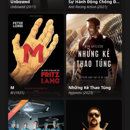
Unbowed
Sự Hành Động Chống Đua Xe
Unbowed (2011)
Anti Racing Action (2021)
M
Những Kẻ Thao Túng
M (1931)
Hypnotic (2023)
TRỌN BỘ