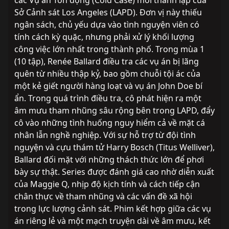
các Vụ án Tồn động (Cold Case) mới thành lập của 
Sở Cảnh sát Los Angeles (LAPD). Đơn vị này thiếu 
ngân sách, chủ yếu dựa vào tình nguyện viên có 
tính cách kỳ quặc, nhưng phải xử lý khối lượng 
công việc lớn nhất trong thành phố. Trong mùa 1 
(10 tập), Renée Ballard điều tra các vụ án bị lãng 
quên từ nhiều thập kỷ, bao gồm chuỗi tội ác của 
một kẻ giết người hàng loạt và vụ án John Doe bí 
ẩn. Trong quá trình điều tra, cô phát hiện ra một 
âm mưu tham nhũng sâu rộng bên trong LAPD, đẩy 
cô vào những tình huống nguy hiểm cả về mặt cá 
nhân lẫn nghề nghiệp. Với sự hỗ trợ từ đội tình 
nguyện và cựu thám tử Harry Bosch (Titus Welliver), 
Ballard đối mặt với những thách thức lớn để phơi 
bày sự thật. Series được đánh giá cao nhờ diễn xuất 
của Maggie Q, nhịp độ kịch tính và cách tiếp cận 
chân thực về tham nhũng và các vấn đề xã hội 
trong lực lượng cảnh sát. Phim kết hợp giữa các vụ 
án riêng lẻ và một mạch truyện dài về âm mưu, kết 