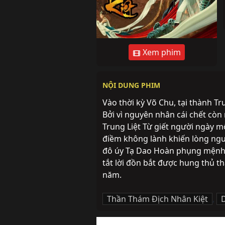
Xem phim
NỘI DUNG PHIM
Vào thời kỳ Võ Chu, tại thành T
Bởi vì nguyên nhân cái chết còn 
Trung Liệt Từ giết người ngày m
điềm không lành khiến lòng ngư
đô úy Tạ Dao Hoàn phụng mệnh c
tắt lời đồn bắt được hung thủ t
năm.
Thần Thám Địch Nhân Kiệt
,
D