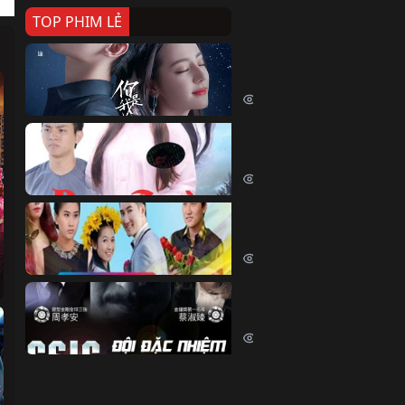
TOP PHIM LẺ
Nếu Thời Gian Trở Lại
If Time Flow Back (2020)
15787 lượt xem
Đoạn Trường Nam Ai
Đoạn Trường Nam Ai (2015)
13497 lượt xem
Chiếc Vòng Ngọc Huyết
Chiếc Vòng Ngọc Huyết (2015)
12061 lượt xem
Đội Đặc Nhiệm Hiện Tr
Crime Scene Investigation Center
10882 lượt xem