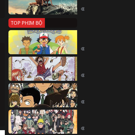
Killer Whale (2026)
2424 lượt xem
TOP PHIM BỘ
Pokemon Tổng Hợp
Pokemon (1997)
214857 lượt xem
Đảo Hải Tặc
One Piece (Luffy) (1999)
203131 lượt xem
Thám Tử Lừng Danh Co
Detective Conan (2005)
170604 lượt xem
Naruto Shippuden
Naruto Shippuuden (2007)
109962 lượt xem