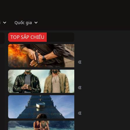
i
Quốc gia
TOP SẮP CHIẾU
Zeta
Agent Zeta (2026)
2080 lượt xem
Biệt Đội Hủy Diệt
The Wrecking Crew (2026)
2219 lượt xem
Skyscraper Live
Skyscraper Live (2026)
1713 lượt xem
Cá Voi Sát Thủ