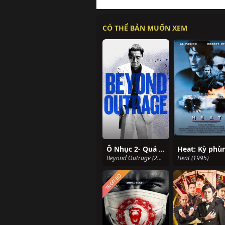
CÓ THỂ BẢN MUỐN XEM
Ô Nhục 2- Quá Giới Hạn
Beyond Outrage (2012)
Heat (1995)
TRỌN BỘ