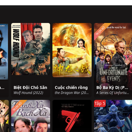
TRỌN BỘ
Heat: Kỳ phùng địch thủ
Biệt Đội Chó Săn
Cuộc chiến rồng
Bộ Ba Kỳ Dị (Phần 2)
Wolf Hound (2022)
the Dragon War (2018)
A Series Of Unfortunate Events (Season 2) (2018)
Tập 5
TRỌN BỘ