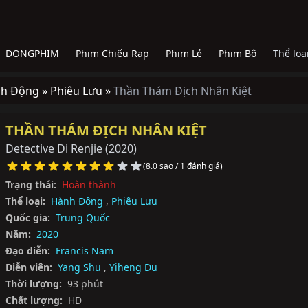
DONGPHIM
Phim Chiếu Rạp
Phim Lẻ
Phim Bộ
Thể loạ
h Động »
Phiêu Lưu »
Thần Thám Địch Nhân Kiệt
THẦN THÁM ĐỊCH NHÂN KIỆT
Detective Di Renjie
(2020)
(8.0 sao / 1 đánh giá)
Trạng thái:
Hoàn thành
Thể loại:
Hành Động
,
Phiêu Lưu
Quốc gia:
Trung Quốc
Năm:
2020
Đạo diễn:
Francis Nam
Diễn viên:
Yang Shu
,
Yiheng Du
Thời lượng:
93 phút
Chất lượng:
HD