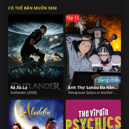
CÓ THỂ BẢN MUỐN XEM
Tập 12
Đang chiếu
Kẻ Xa Lạ
Anh Thợ Saitou Đa Năng Ở Dị Giới
Outlander (2008)
Handyman Saitou in Another World (2023)