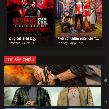
Quỷ Dữ Trỗi Dậy
Phế sài thiếu niên chi Thứ nguyên nguy cơ
Resident Evil (2002)
The Silly Boy (2017)
TOP SẮP CHIẾU
Ze
Age
Bi
The