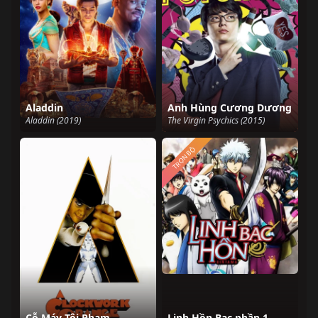
Aladdin
Anh Hùng Cương Dương
Aladdin (2019)
The Virgin Psychics (2015)
TRỌN BỘ
Cỗ Máy Tội Phạm
Linh Hồn Bạc phần 1