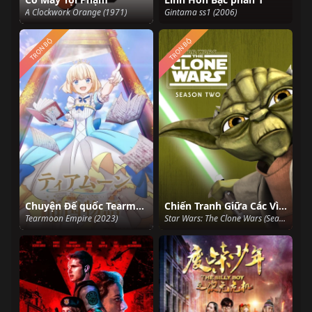
A Clockwork Orange (1971)
Gintama ss1 (2006)
TRỌN BỘ
TRỌN BỘ
Chuyện Đế quốc Tearmoon
Chiến Tranh Giữa Các Vì Sao: Cuộc Chiến Vô Tính (Phần 2)
Tearmoon Empire (2023)
Star Wars: The Clone Wars (Season 2) (2009)