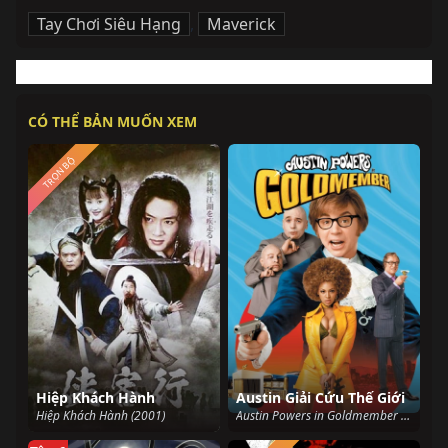
Tay Chơi Siêu Hạng
,
Maverick
CÓ THỂ BẢN MUỐN XEM
TRỌN BỘ
Hiệp Khách Hành
Austin Giải Cứu Thế Giới
Hiệp Khách Hành (2001)
Austin Powers in Goldmember (2002)