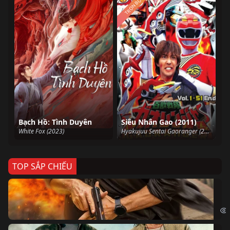
TRỌN BỘ
Bạch Hồ: Tình Duyên
Siêu Nhân Gao (2011)
White Fox (2023)
Hyakujuu Sentai Gaoranger (2011)
TOP SẮP CHIẾU
Ze
Age