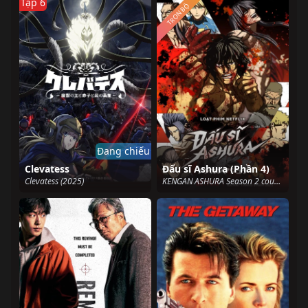
Tập 6
TRỌN BỘ
Đang chiếu
Clevatess
Đấu sĩ Ashura (Phần 4)
Clevatess (2025)
KENGAN ASHURA Season 2 cour 2 (2024)