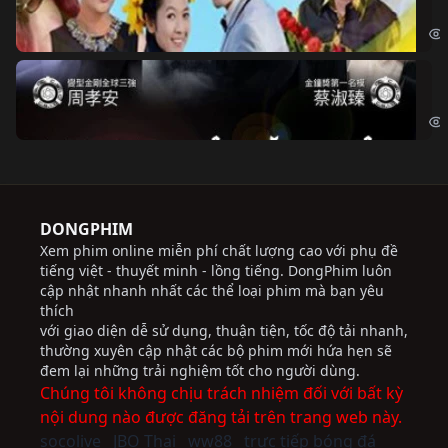
Chi
Độ
Cri
DONGPHIM
Xem phim online miễn phí chất lượng cao với phụ đề
tiếng việt - thuyết minh - lồng tiếng. DongPhim luôn
cập nhật nhanh nhất các thể loại phim mà bạn yêu
thích
với giao diện dễ sử dụng, thuận tiện, tốc độ tải nhanh,
thường xuyên cập nhật các bộ phim mới hứa hẹn sẽ
đem lại những trải nghiệm tốt cho người dùng.
Chúng tôi không chịu trách nhiệm đối với bất kỳ
nội dung nào được đăng tải trên trang web này.
socolive
JBO Thai
ww88
trực tiếp bóng đá