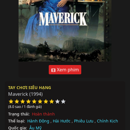
Xem phim
TAY CHƠI SIÊU HẠNG
Maverick
(1994)
(8.0 sao / 1 đánh giá)
Trạng thái:
Hoàn thành
Thể loại:
Hành Động
,
Hài Hước
,
Phiêu Lưu
,
Chính Kịch
Quốc gia:
Âu Mỹ