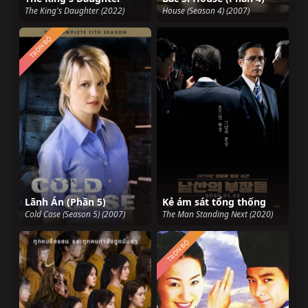
The King's Daughter (2022)
House (Season 4) (2007)
TRỌN BỘ
Lãnh Án (Phần 5)
Kẻ ám sát tổng thống
Cold Case (Season 5) (2007)
The Man Standing Next (2020)
TRỌN BỘ