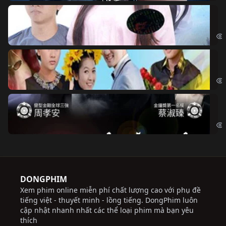
Đo
Đoạ
Ch
Chi
Độ
Cri
DONGPHIM
Xem phim online miễn phí chất lượng cao với phụ đề
tiếng việt - thuyết minh - lồng tiếng. DongPhim luôn
cập nhật nhanh nhất các thể loại phim mà bạn yêu
thích