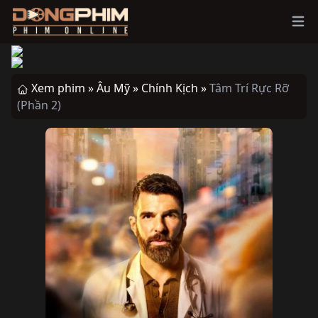
Ope
Xem phim »
Âu Mỹ »
Chính Kịch »
Tâm Trí Rực Rỡ
(Phần 2)