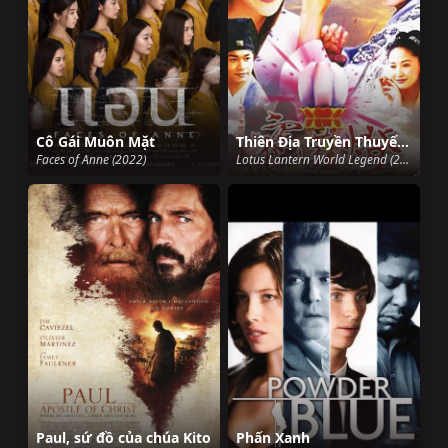
Cô Gái Muôn Mặt
Thiên Địa Truyền Thuyết Bảo Liên Đăng
Faces of Anne (2022)
Lotus Lantern World Legend (2001)
Paul, sứ đồ của chúa Kito
Phấn Xanh