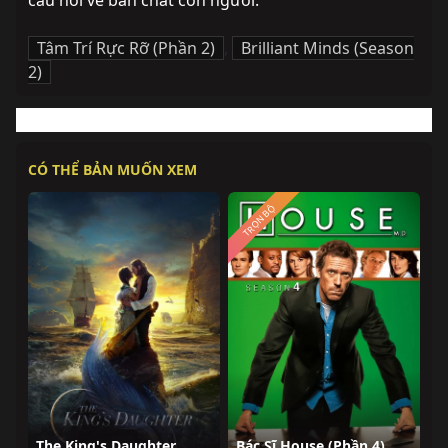
câu hỏi về bản chất con người.
Tâm Trí Rực Rỡ (Phần 2)
,
Brilliant Minds (Season
2)
CÓ THỂ BẢN MUỐN XEM
TRỌN BỘ
The King's Daughter
Bác Sĩ House (Phần 4)