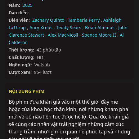
Năm:
2025
Đạo diễn:
Diễn viên:
Zachary Quinto
,
Tamberla Perry
,
Ashleigh
LaThrop
,
Aury Krebs
,
Teddy Sears
,
Brian Altemus
,
John
Clarence Stewart
,
Alex MacNicoll
,
Spence Moore II
,
Al
Calderon
Thời lượng:
43 phút/tập
Chất lượng:
HD
Ngôn ngữ:
Vietsub
Lượt xem:
854 lượt
NỘI DUNG PHIM
Bộ phim đưa khán giả vào một thế giới đầy mê 
hoặc của khoa học thần kinh, nơi những khám phá 
mới về bộ não liên tục được hé lộ. Qua đó, khán giả 
sẽ cùng các nhân vật trải nghiệm những cảm xúc 
thăng trầm, những mối quan hệ phức tạp và những 