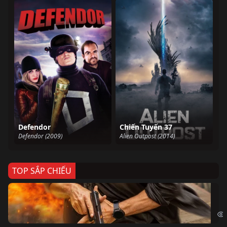
Defendor
Chiến Tuyến 37
Defendor (2009)
Alien Outpost (2014)
TOP SẮP CHIẾU
Ze
Age