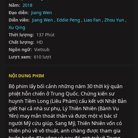
Năm:
2018
Đạo diễn:
Jiang Wen
Diễn viên:
Jiang Wen
,
Eddie Peng
,
Liao Fan
,
Zhou Yun
,
Xu Qing
Thời lượng:
137 Phút
Chất lượng:
HD
Ngôn ngữ:
Vietsub
Lượt xem:
610 lượt
NỘI DUNG PHIM
Bộ phim lấy bối cảnh những năm 30 thời kỳ quân 
phiệt hỗn chiến ở Trung Quốc. Chứng kiến sư 
huynh Tiềm Long (Liêu Phàm) cấu kết với Nhật Bản 
giết hại cả nhà sư phụ, Lý Thiên Nhiên (Bành Vu 
Yến) may mắn thoát thân và được một vị bác sĩ 
người Mỹ cứu giúp. Sang Mỹ, Thiên Nhiên vốn có 
thiên phú về võ thuật, anh chàng được tham gia 