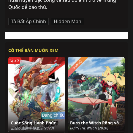
huấn luyện đặc công và sau đó anh trở về Trung 
Quốc để báo thù.
Tà Bất Áp Chính
,
Hidden Man
CÓ THỂ BẢN MUỐN XEM
Tập 3
TRỌN BỘ
Đang chiếu
Cuộc Sống Hạnh Phúc Của Thiếu Chủ Chính Phái
Burn the Witch Rồng và ma nữ
正经少主的幸福生活 (2023)
BURN THE WITCH (2020)