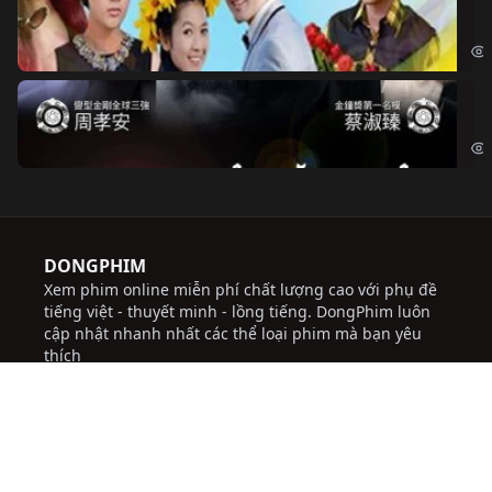
Ch
Chi
Độ
Cri
DONGPHIM
Xem phim online miễn phí chất lượng cao với phụ đề
tiếng việt - thuyết minh - lồng tiếng. DongPhim luôn
cập nhật nhanh nhất các thể loại phim mà bạn yêu
thích
với giao diện dễ sử dụng, thuận tiện, tốc độ tải nhanh,
thường xuyên cập nhật các bộ phim mới hứa hẹn sẽ
đem lại những trải nghiệm tốt cho người dùng.
Chúng tôi không chịu trách nhiệm đối với bất kỳ
nội dung nào được đăng tải trên trang web này.