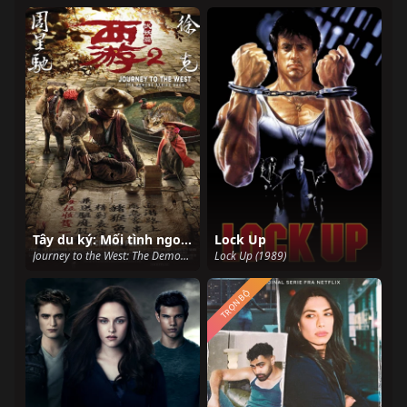
Tây du ký: Mối tình ngoại truyện 2
Lock Up
Journey to the West: The Demons Strike Back (2017)
Lock Up (1989)
TRỌN BỘ