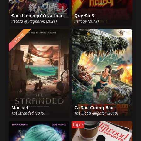
Đại chiến người và thần
Quỷ Đỏ 3
Record of Ragnarok (2021)
Hellboy (2019)
TRỌN BỘ
Mắc kẹt
Cá Sấu Cuồng Bạo
The Stranded (2019)
The Blood Alligator (2019)
Tập 5