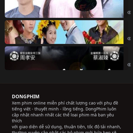
Đoạ
Ch
Chi
Độ
Cri
DONGPHIM
Xem phim online miễn phí chất lượng cao với phụ đề
tiếng việt - thuyết minh - lồng tiếng. DongPhim luôn
cập nhật nhanh nhất các thể loại phim mà bạn yêu
thích
với giao diện dễ sử dụng, thuận tiện, tốc độ tải nhanh,
thường xuyên cập nhật các bộ phim mới hứa hẹn sẽ