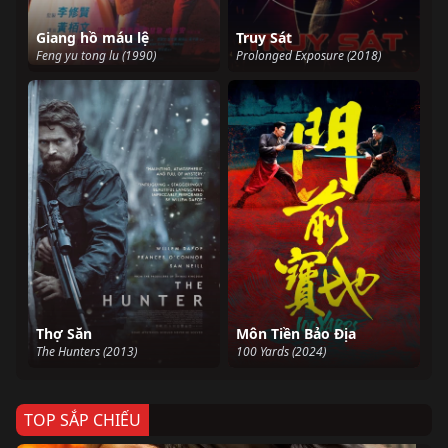
Giang hồ máu lệ
Truy Sát
Feng yu tong lu (1990)
Prolonged Exposure (2018)
Thợ Săn
Môn Tiền Bảo Địa
The Hunters (2013)
100 Yards (2024)
TOP SẮP CHIẾU