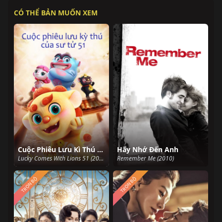
CÓ THỂ BẢN MUỐN XEM
Cuộc Phiêu Lưu Kì Thú Của Sư Tử 51: Đón Chào Năm Mới
Hãy Nhớ Đến Anh
Lucky Comes With Lions 51 (2020)
Remember Me (2010)
TRỌN BỘ
TRỌN BỘ