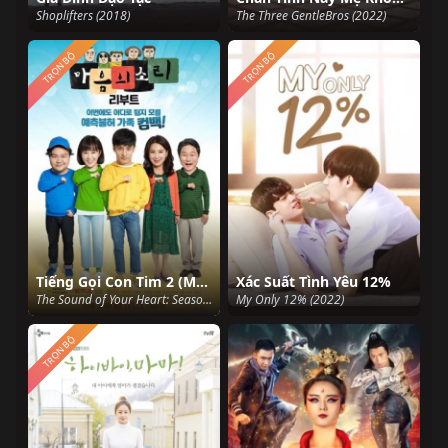
Shoplifters (2018)
The Three GentleBros (2022)
TRỌN BỘ
TRỌN BỘ
Tiếng Gọi Con Tim 2 (Mùa 2)
Xác Suất Tình Yêu 12%
The Sound of Your Heart: Season 2 (SS2) (2018)
My Only 12% (2022)
TRỌN BỘ