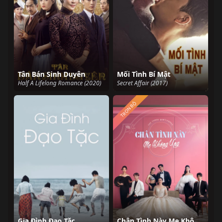
Tân Bán Sinh Duyên
Mối Tình Bí Mật
Half A Lifelong Romance (2020)
Secret Affair (2017)
TRỌN BỘ
Gia Đình Đạo Tặc
Chân Tình Này Mẹ Không Ưng