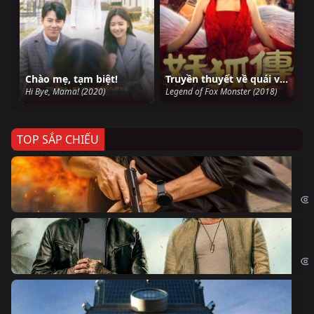
Chào mẹ, tạm biệt!
Truyền thuyết về quái vật Fox
Hi Bye, Mama! (2020)
Legend of Fox Monster (2018)
TOP SẮP CHIẾU
Ze
Age
Bi
The
Sk
Sky