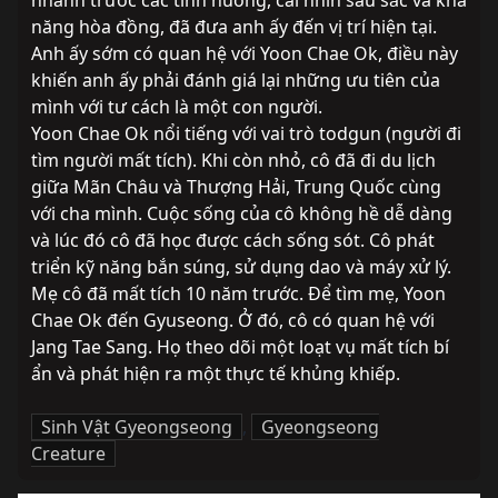
nhanh trước các tình huống, cái nhìn sâu sắc và khả 
năng hòa đồng, đã đưa anh ấy đến vị trí hiện tại. 
Anh ấy sớm có quan hệ với Yoon Chae Ok, điều này 
khiến anh ấy phải đánh giá lại những ưu tiên của 
mình với tư cách là một con người.
Yoon Chae Ok nổi tiếng với vai trò todgun (người đi 
tìm người mất tích). Khi còn nhỏ, cô đã đi du lịch 
giữa Mãn Châu và Thượng Hải, Trung Quốc cùng 
với cha mình. Cuộc sống của cô không hề dễ dàng 
và lúc đó cô đã học được cách sống sót. Cô phát 
triển kỹ năng bắn súng, sử dụng dao và máy xử lý. 
Mẹ cô đã mất tích 10 năm trước. Để tìm mẹ, Yoon 
Chae Ok đến Gyuseong. Ở đó, cô có quan hệ với 
Jang Tae Sang. Họ theo dõi một loạt vụ mất tích bí 
ẩn và phát hiện ra một thực tế khủng khiếp.
Sinh Vật Gyeongseong
,
Gyeongseong
Creature