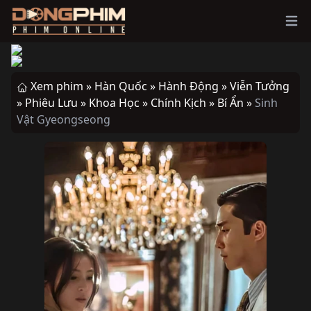
Ope
Xem phim »
Hàn Quốc »
Hành Động »
Viễn Tưởng
»
Phiêu Lưu »
Khoa Học »
Chính Kịch »
Bí Ẩn »
Sinh
Vật Gyeongseong