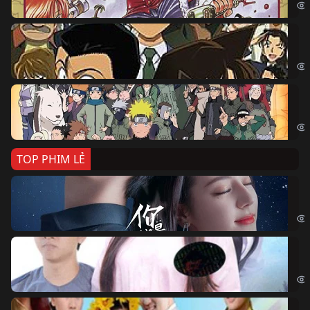
Th
Det
Na
Nar
TOP PHIM LẺ
Nế
If 
Đo
Đoạ
Ch