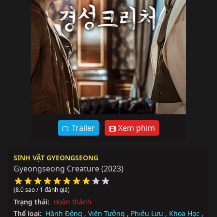
Trailer
Xem phim
SINH VẬT GYEONGSEONG
Gyeongseong Creature
(2023)
(8.0 sao / 1 đánh giá)
Trạng thái:
Hoàn thành
Thể loại:
Hành Động
,
Viễn Tưởng
,
Phiêu Lưu
,
Khoa Học
,