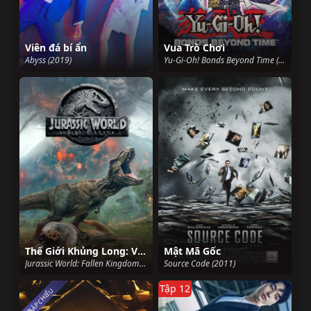
Viên đá bí ẩn
Vua Trò Chơi
Abyss (2019)
Yu-Gi-Oh! Bonds Beyond Time (2010)
Thế Giới Khủng Long: Vương Quốc Sụp Đổ
Mật Mã Gốc
Jurassic World: Fallen Kingdom (2018)
Source Code (2011)
Tập 12
SẮP CHIẾU