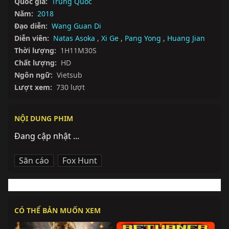
Quốc gia:
Trung Quốc
Năm:
2018
Đạo diễn:
Wang Guan Di
Diễn viên:
Natas Asoka
,
Xi Ge
,
Pang Yong
,
Huang Jian
Thời lượng:
1H11M30S
Chất lượng:
HD
Ngôn ngữ:
Vietsub
Lượt xem:
730 lượt
NỘI DUNG PHIM
Đang cập nhật ...
Săn cáo
,
Fox Hunt
CÓ THỂ BẢN MUỐN XEM