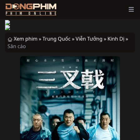
Ope
Xem phim »
Trung Quốc »
Viễn Tưởng »
Kinh Dị »
Săn cáo