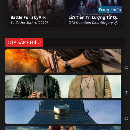
Đang chiếu
Battle For SkyArk
Lời Tiên Tri Lượng Tử Q18
Battle For SkyArk (2015)
Q18 Quantum Dice: Allegory of The Quantum (2024)
TOP SẮP CHIẾU
Ze
Age
Bi
The
Sk
Sky