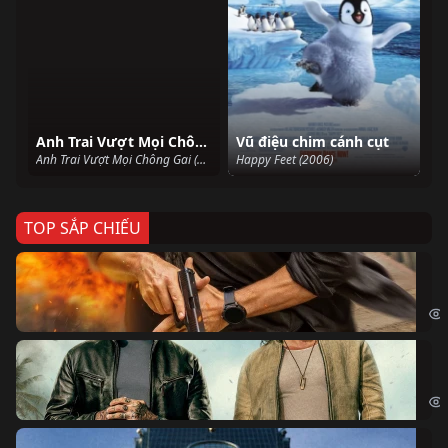
Anh Trai Vượt Mọi Chông Gai
Vũ điệu chim cánh cụt
Anh Trai Vượt Mọi Chông Gai (2021)
Happy Feet (2006)
TOP SẮP CHIẾU
Ze
Age
Bi
The
Sk