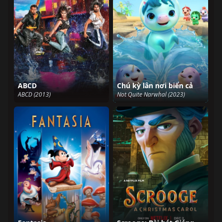
ABCD
Chú kỳ lân nơi biển cả
ABCD (2013)
Not Quite Narwhal (2023)