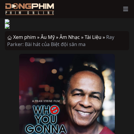
Ope
Xem phim »
Âu Mỹ »
Âm Nhạc »
Tài Liệu »
Ray
Parker: Bài hát của Biệt đội săn ma