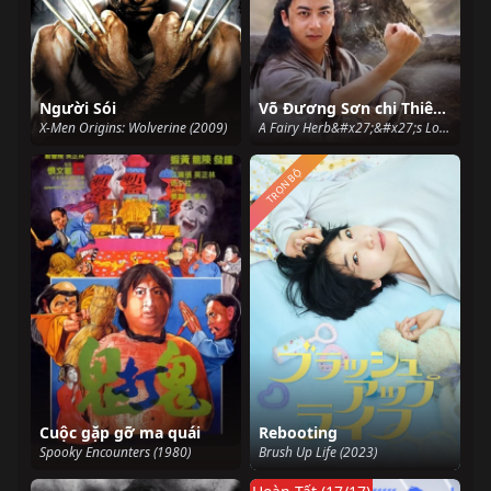
Người Sói
Võ Đương Sơn chi Thiên lữ kỳ duyên
X-Men Origins: Wolverine (2009)
A Fairy Herb&#x27;&#x27;s Love (2018)
TRỌN BỘ
Cuộc gặp gỡ ma quái
Rebooting
Spooky Encounters (1980)
Brush Up Life (2023)