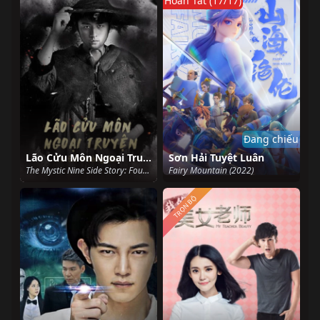
Hoàn Tất (17/17)
Đang chiếu
Lão Cửu Môn Ngoại Truyện: Tứ Đồ Hoàng Quỳ
Sơn Hải Tuyệt Luân
The Mystic Nine Side Story: Four Belongs to Abelmoschus (2016)
Fairy Mountain (2022)
TRỌN BỘ