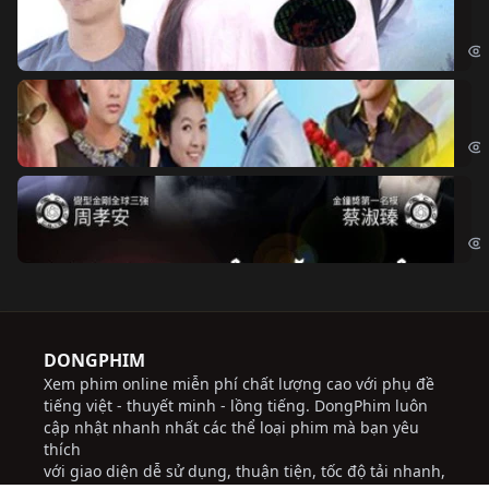
Đo
Đoạ
Ch
Chi
Độ
Cri
DONGPHIM
Xem phim online miễn phí chất lượng cao với phụ đề
tiếng việt - thuyết minh - lồng tiếng. DongPhim luôn
cập nhật nhanh nhất các thể loại phim mà bạn yêu
thích
với giao diện dễ sử dụng, thuận tiện, tốc độ tải nhanh,