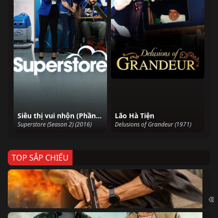
Siêu thị vui nhộn (Phần 2)
Lão Hà Tiện
Superstore (Season 2) (2016)
Delusions of Grandeur (1971)
TOP SẮP CHIẾU
Ze
Age