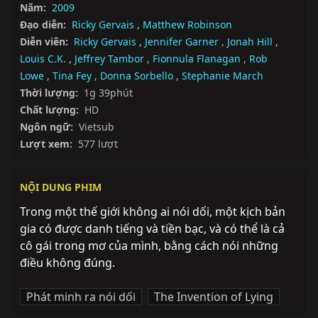
Năm:
2009
Đạo diễn:
Ricky Gervais
,
Matthew Robinson
Diễn viên:
Ricky Gervais
,
Jennifer Garner
,
Jonah Hill
,
Louis C.K.
,
Jeffrey Tambor
,
Fionnula Flanagan
,
Rob
Lowe
,
Tina Fey
,
Donna Sorbello
,
Stephanie March
Thời lượng:
1g 39phút
Chất lượng:
HD
Ngôn ngữ:
Vietsub
Lượt xem:
577 lượt
NỘI DUNG PHIM
Trong một thế giới không ai nói dối, một kịch bản 
gia có được danh tiếng và tiền bạc, và có thể là cả 
cô gái trong mơ của mình, bằng cách nói những 
điều không đúng.
Phát minh ra nói dối
,
The Invention of Lying