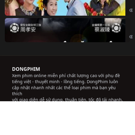
Chi
Độ
Cri
DONGPHIM
Xem phim online miễn phí chất lượng cao với phụ đề
tiếng việt - thuyết minh - lồng tiếng. DongPhim luôn
cập nhật nhanh nhất các thể loại phim mà bạn yêu
thích
với giao diện dễ sử dụng, thuận tiện, tốc độ tải nhanh,
thường xuyên cập nhật các bộ phim mới hứa hẹn sẽ
đem lại những trải nghiệm tốt cho người dùng.
Chúng tôi không chịu trách nhiệm đối với bất kỳ
nội dung nào được đăng tải trên trang web này.
socolive
JBO Thai
ww88
trực tiếp bóng đá