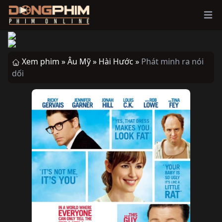
Ope
Xem phim »
Âu Mỹ »
Hài Hước »
Phát minh ra nói
dối