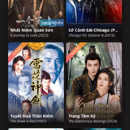
Đang chiếu
Nhất Niệm Quan Sơn
Sở Cảnh Sát Chicago (Phần 4)
A Journey to Love (2023)
Chicago P.D. (Season 4) (2016)
TRỌN BỘ
TRỌN BỘ
Tuyết Hoa Thần Kiếm
Trang Tâm Ký
The Snow is Red (1997)
The Glamorous Revenge (2024)