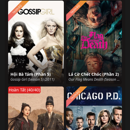
TRỌN BỘ
TRỌN BỘ
Hội Bà Tám (Phần 5)
Lá Cờ Chết Chóc (Phần 2)
Gossip Girl (Season 5) (2011)
Our Flag Means Death (Season 2) (2023)
Hoàn Tất (40/40)
TRỌN BỘ