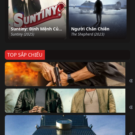
Suntiny: Định Mệnh Của Sun
Người Chăn Chiên
Suntiny (2025)
The Shepherd (2023)
TOP SẮP CHIẾU
Ze
Age
Bi
The
Sk
Sky