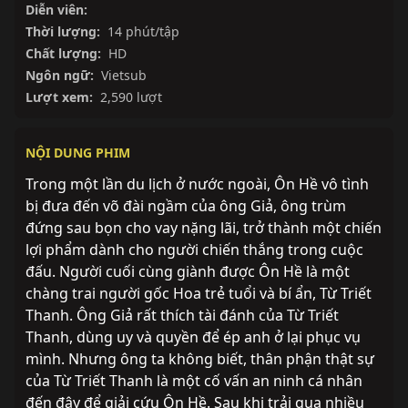
Diễn viên:
Thời lượng:
14 phút/tập
Chất lượng:
HD
Ngôn ngữ:
Vietsub
Lượt xem:
2,590 lượt
NỘI DUNG PHIM
Trong một lần du lịch ở nước ngoài, Ôn Hề vô tình 
bị đưa đến võ đài ngầm của ông Giả, ông trùm 
đứng sau bọn cho vay nặng lãi, trở thành một chiến 
lợi phẩm dành cho người chiến thắng trong cuộc 
đấu. Người cuối cùng giành được Ôn Hề là một 
chàng trai người gốc Hoa trẻ tuổi và bí ẩn, Từ Triết 
Thanh. Ông Giả rất thích tài đánh của Từ Triết 
Thanh, dùng uy và quyền để ép anh ở lại phục vụ 
mình. Nhưng ông ta không biết, thân phận thật sự 
của Từ Triết Thanh là một cố vấn an ninh cá nhân 
đến đây để giải cứu Ôn Hề. Sau khi trải qua nhiều 