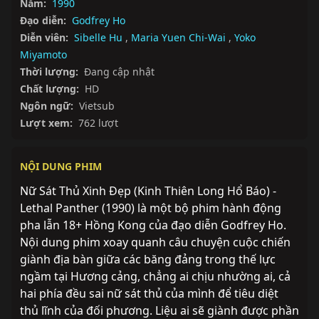
Năm:
1990
Đạo diễn:
Godfrey Ho
Diễn viên:
Sibelle Hu
,
Maria Yuen Chi-Wai
,
Yoko
Miyamoto
Thời lượng:
Đang cập nhật
Chất lượng:
HD
Ngôn ngữ:
Vietsub
Lượt xem:
762 lượt
NỘI DUNG PHIM
Nữ Sát Thủ Xinh Đẹp (Kinh Thiên Long Hổ Báo) - 
Lethal Panther (1990) là một bộ phim hành động 
pha lẫn 18+ Hồng Kong của đạo diễn Godfrey Ho. 
Nội dung phim xoay quanh câu chuyện cuộc chiến 
giành địa bàn giữa các băng đảng trong thế lực 
ngầm tại Hương cảng, chẳng ai chịu nhường ai, cả 
hai phía đều sai nữ sát thủ của mình để tiêu diệt 
thủ lĩnh của đối phương. Liệu ai sẽ giành được phần 