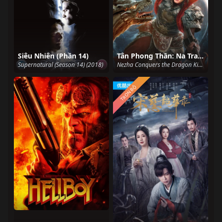
Siêu Nhiên (Phần 14)
Tân Phong Thần: Na Tra Náo Hải
Supernatural (Season 14) (2018)
Nezha Conquers the Dragon King (2019)
TRỌN BỘ