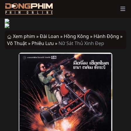
Ope
Xem phim »
Đài Loan »
Hồng Kông »
Hành Động »
Võ Thuật »
Phiêu Lưu »
Nữ Sát Thủ Xinh Đẹp