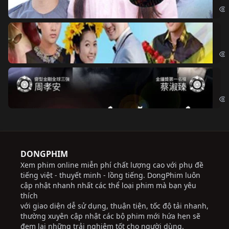
Ch
Chi
Độ
Cri
DONGPHIM
Xem phim online miễn phí chất lượng cao với phụ đề
tiếng việt - thuyết minh - lồng tiếng. DongPhim luôn
cập nhật nhanh nhất các thể loại phim mà bạn yêu
thích
với giao diện dễ sử dụng, thuận tiện, tốc độ tải nhanh,
thường xuyên cập nhật các bộ phim mới hứa hẹn sẽ
đem lại những trải nghiệm tốt cho người dùng.