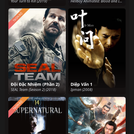
Your Turn to Kill (2019)
Hellboy Animated: Blood and Iron (2007)
TRỌN BỘ
Đội Đặc Nhiệm (Phần 2)
Diệp Vấn 1
SEAL Team (Season 2) (2018)
Ipman (2008)
TRỌN BỘ