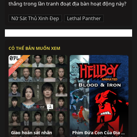
thắng trong lần tranh đoạt địa bàn hoạt động này?
Nữ Sát Thủ Xinh Đẹp
,
Lethal Panther
CÓ THỂ BẢN MUỐN XEM
TRỌN BỘ
Giao hoán sát nhân
Phim Đứa Con Của Địa Ngục: Máu Và Sắt