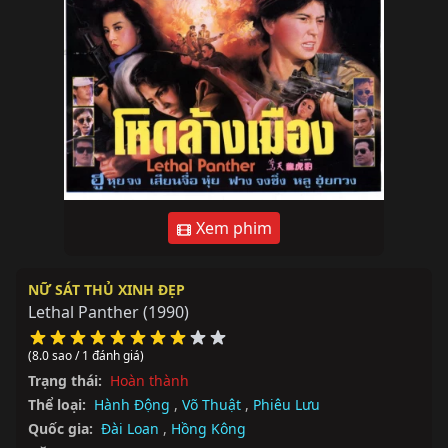
Xem phim
NỮ SÁT THỦ XINH ĐẸP
Lethal Panther
(1990)
(8.0 sao / 1 đánh giá)
Trạng thái:
Hoàn thành
Thể loại:
Hành Động
,
Võ Thuật
,
Phiêu Lưu
Quốc gia:
Đài Loan
,
Hồng Kông