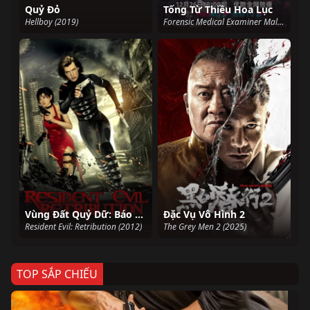
Quỷ Đỏ
Tống Từ Thiều Hoa Lục
Hellboy (2019)
Forensic Medical Examiner Male Lead (2023)
Vùng Đất Quỷ Dữ: Báo Thù
Đặc Vụ Vô Hình 2
Resident Evil: Retribution (2012)
The Grey Men 2 (2025)
TOP SẮP CHIẾU
Ze