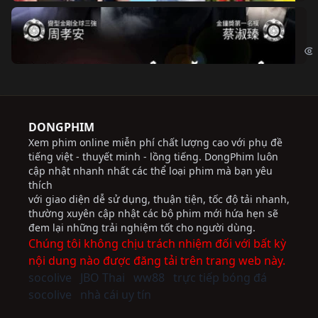
Độ
Cri
DONGPHIM
Xem phim online miễn phí chất lượng cao với phụ đề
tiếng việt - thuyết minh - lồng tiếng. DongPhim luôn
cập nhật nhanh nhất các thể loại phim mà bạn yêu
thích
với giao diện dễ sử dụng, thuận tiện, tốc độ tải nhanh,
thường xuyên cập nhật các bộ phim mới hứa hẹn sẽ
đem lại những trải nghiệm tốt cho người dùng.
Chúng tôi không chịu trách nhiệm đối với bất kỳ
nội dung nào được đăng tải trên trang web này.
socolive
JBO Thai
ww88
trực tiếp bóng đá
socolive
nhà cái uy tín