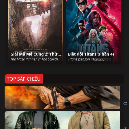
Giải Mã Mê Cung 2: Thử Nghiệm Đất Cháy
Biệt đội Titans (Phần 4)
The Maze Runner 2: The Scorch Trials (2015)
Titans (Season 4) (2023)
TOP SẮP CHIẾU
Ze
Age
Bi
The