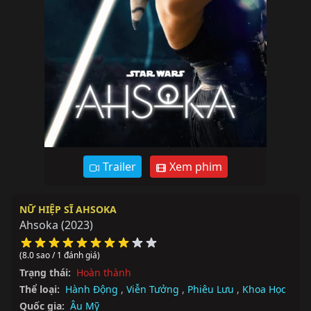
Trailer
Xem phim
NỮ HIỆP SĨ AHSOKA
Ahsoka
(2023)
(8.0 sao / 1 đánh giá)
Trạng thái:
Hoàn thành
Thể loại:
Hành Động
,
Viễn Tưởng
,
Phiêu Lưu
,
Khoa Học
Quốc gia:
Âu Mỹ