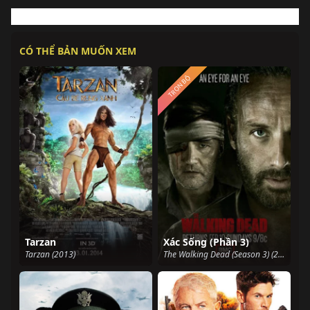
CÓ THỂ BẢN MUỐN XEM
TRỌN BỘ
Tarzan
Xác Sống (Phần 3)
Tarzan (2013)
The Walking Dead (Season 3) (2012)