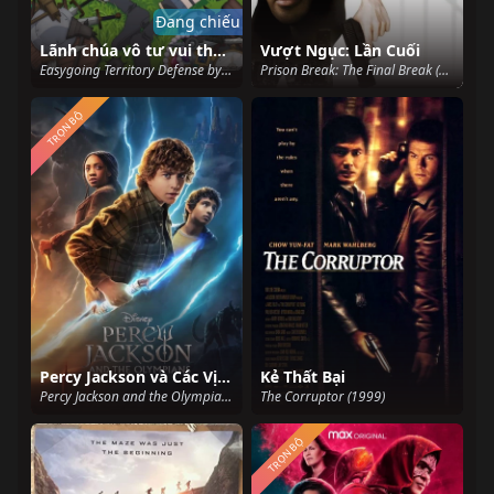
Đang chiếu
Lãnh chúa vô tư vui thú bảo vệ lãnh địa ~ Biến ngôi làng vô danh thành pháo đài mạnh nhất bằng ma pháp hệ sản xuất ~
Vượt Ngục: Lần Cuối
Easygoing Territory Defense by the Optimistic Lord (2026)
Prison Break: The Final Break (2009)
TRỌN BỘ
Percy Jackson và Các Vị Thần Trên Đỉnh Olympus
Kẻ Thất Bại
Percy Jackson and the Olympians (2023)
The Corruptor (1999)
TRỌN BỘ