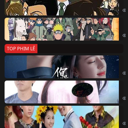
Det
Na
Nar
TOP PHIM LẺ
Nế
If 
Đo
Đoạ
Ch
Chi