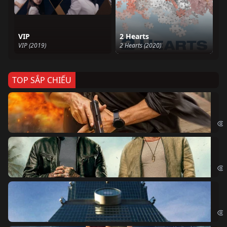
VIP
2 Hearts
VIP (2019)
2 Hearts (2020)
TOP SẮP CHIẾU
Ze
Age
Bi
The
Sk
Sky