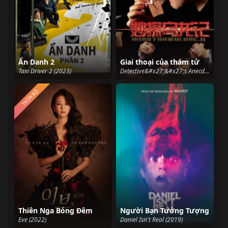
Ẩn Danh 2
Giai thoại của thám tử
Taxi Driver 2 (2023)
Detective&#x27;&#x27;s Anecdote (2018)
TRỌN BỘ
Thiên Nga Bóng Đêm
Người Bạn Tưởng Tượng
Eve (2022)
Daniel Isn't Real (2019)