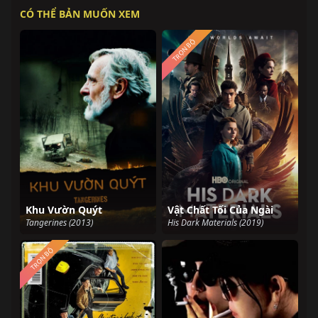
CÓ THỂ BẢN MUỐN XEM
TRỌN BỘ
Khu Vườn Quýt
Vật Chất Tối Của Ngài
Tangerines (2013)
His Dark Materials (2019)
TRỌN BỘ