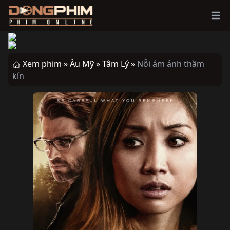
Ope
Xem phim »
Âu Mỹ »
Tâm Lý »
Nỗi ám ảnh thầm
kín