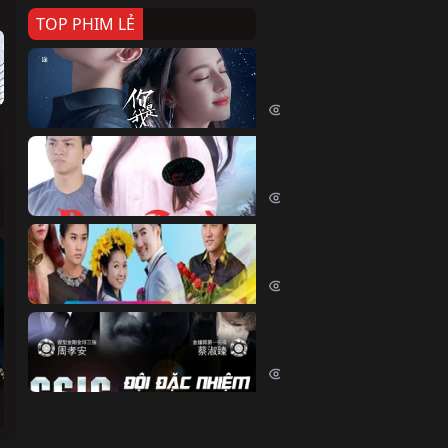
TOP PHIM LẺ
Nếu Thời Gian Trở Lại
If Time Flow Back (2020)
15755 lượt xem
Đoạn Trường Nam Ai
Đoạn Trường Nam Ai (2015)
13442 lượt xem
Chiếc Vòng Ngọc Huyết
Chiếc Vòng Ngọc Huyết (2015)
12035 lượt xem
Đội Đặc Nhiệm Hiện Tr
Crime Scene Investigation Center
10854 lượt xem