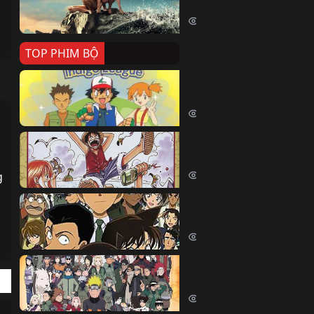
Killer Whale (2026)
2397 lượt xem
TOP PHIM BỘ
Pokemon Tổng Hợp
Pokemon (1997)
214634 lượt xem
Đảo Hải Tặc
One Piece (Luffy) (1999)
202887 lượt xem
 
Thám Tử Lừng Danh Co
Detective Conan (2005)
169151 lượt xem
Naruto Shippuden
Naruto Shippuuden (2007)
109792 lượt xem