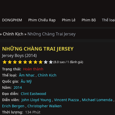
DONGPHIM
Phim Chiếu Rạp
Phim Lẻ
Phim Bộ
Thể loạ
 »
Chính Kịch »
Những Chàng Trai Jersey
NHỮNG CHÀNG TRAI JERSEY
Jersey Boys
(2014)
(8.0 sao / 1 đánh giá)
Trạng thái:
Hoàn thành
Thể loại:
Âm Nhạc
,
Chính Kịch
Quốc gia:
Âu Mỹ
Năm:
2014
Đạo diễn:
Clint Eastwood
Diễn viên:
John Lloyd Young
,
Vincent Piazza
,
Michael Lomenda
,
Erich Bergen
,
Christopher Walken
Thời lượng:
134 Phút