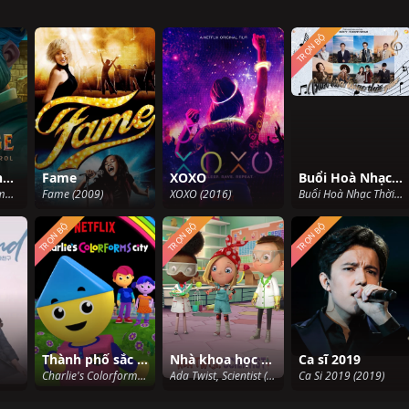
TRỌN BỘ
Scrooge: Bài hát Giáng sinh
Fame
XOXO
Buổi Hoà Nhạc Thời Gian
Scrooge: A Christmas Carol (2022)
Fame (2009)
XOXO (2016)
Buổi Hoà Nhạc Thời Gian (2021)
TRỌN BỘ
TRỌN BỘ
TRỌN BỘ
Thành phố sắc màu của Charlie (Phần 4)
Nhà khoa học nhí Ada Twist (Phần 3)
Ca sĩ 2019
Charlie's Colorforms City (Season 4) (2019)
Ada Twist, Scientist (Season 3) (2021)
Ca Si 2019 (2019)