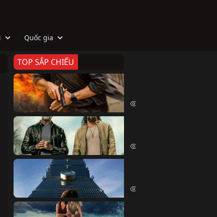
i
Quốc gia
TOP SẮP CHIẾU
Zeta
Agent Zeta (2026)
2054 lượt xem
Biệt Đội Hủy Diệt
The Wrecking Crew (2026)
2191 lượt xem
Skyscraper Live
Skyscraper Live (2026)
1687 lượt xem
Cá Voi Sát Thủ