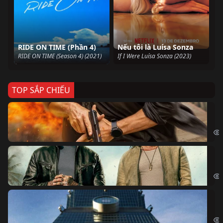
RIDE ON TIME (Phần 4)
Nếu tôi là Luísa Sonza
RIDE ON TIME (Season 4) (2021)
If I Were Luísa Sonza (2023)
TOP SẮP CHIẾU
Ze
Age
Bi
The
Sk
Sky