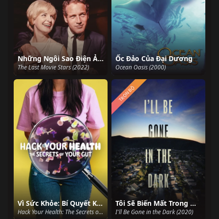
Những Ngôi Sao Điện Ảnh Cuối Cùng
Ốc Đảo Của Đại Dương
The Last Movie Stars (2022)
Ocean Oasis (2000)
TRỌN BỘ
Vì Sức Khỏe: Bí Quyết Khoa Học Và Ăn Uống
Tôi Sẽ Biến Mất Trong Màn Đêm
Hack Your Health: The Secrets of Your Gut (2024)
I'll Be Gone in the Dark (2020)