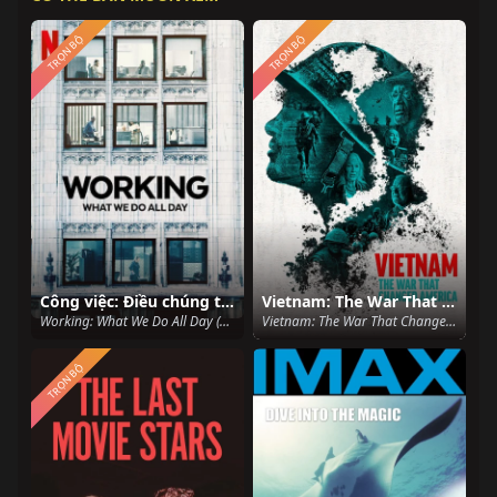
TRỌN BỘ
TRỌN BỘ
Công việc: Điều chúng ta làm cả ngày
Vietnam: The War That Changed America
Working: What We Do All Day (2023)
Vietnam: The War That Changed America (2025)
TRỌN BỘ