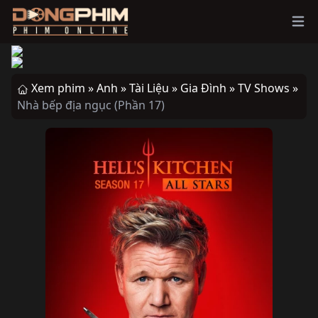
Ope
Xem phim »
Anh »
Tài Liệu »
Gia Đình »
TV Shows »
Nhà bếp địa ngục (Phần 17)