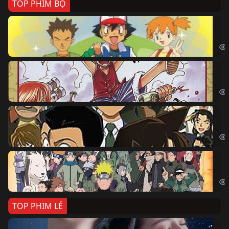
TOP PHIM BỘ
Po
Pok
Đả
One
Th
Det
Na
Nar
TOP PHIM LẺ
Nế