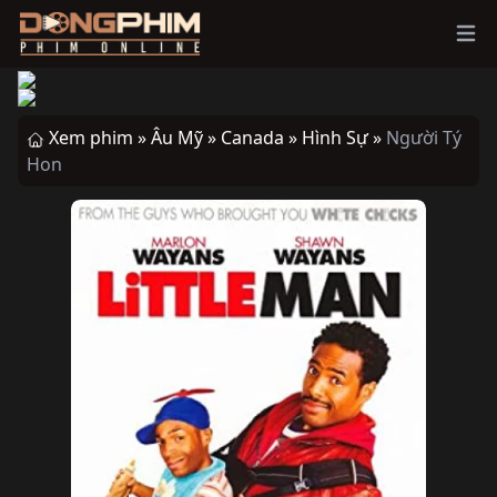
Ope
Xem phim »
Âu Mỹ »
Canada »
Hình Sự »
Người Tý
Hon