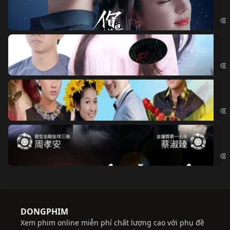
If 
Đo
Đoạ
Ch
Chi
Độ
Cri
DONGPHIM
Xem phim online miễn phí chất lượng cao với phụ đề