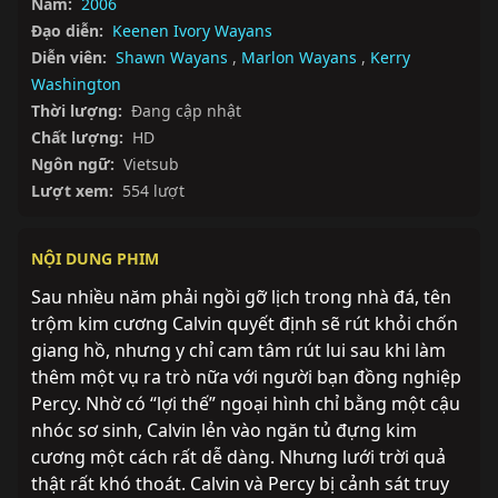
Năm:
2006
Đạo diễn:
Keenen Ivory Wayans
Diễn viên:
Shawn Wayans
,
Marlon Wayans
,
Kerry
Washington
Thời lượng:
Đang cập nhật
Chất lượng:
HD
Ngôn ngữ:
Vietsub
Lượt xem:
554 lượt
NỘI DUNG PHIM
Sau nhiều năm phải ngồi gỡ lịch trong nhà đá, tên 
trộm kim cương Calvin quyết định sẽ rút khỏi chốn 
giang hồ, nhưng y chỉ cam tâm rút lui sau khi làm 
thêm một vụ ra trò nữa với người bạn đồng nghiệp 
Percy. Nhờ có “lợi thế” ngoại hình chỉ bằng một cậu 
nhóc sơ sinh, Calvin lẻn vào ngăn tủ đựng kim 
cương một cách rất dễ dàng. Nhưng lưới trời quả 
thật rất khó thoát. Calvin và Percy bị cảnh sát truy 