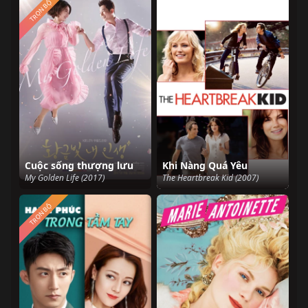
TRỌN BỘ
Cuộc sống thượng lưu
Khi Nàng Quá Yêu
My Golden Life (2017)
The Heartbreak Kid (2007)
TRỌN BỘ