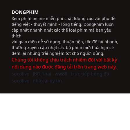
DONGPHIM
Xem phim online miễn phí chất lượng cao với phụ đề
tiếng việt - thuyết minh - lồng tiếng. DongPhim luôn
cập nhật nhanh nhất các thể loại phim mà bạn yêu
thích
với giao diện dễ sử dụng, thuận tiện, tốc độ tải nhanh,
thường xuyên cập nhật các bộ phim mới hứa hẹn sẽ
đem lại những trải nghiệm tốt cho người dùng.
Chúng tôi không chịu trách nhiệm đối với bất kỳ
nội dung nào được đăng tải trên trang web này.
socolive
JBO Thai
ww88
trực tiếp bóng đá
socolive
nhà cái uy tín