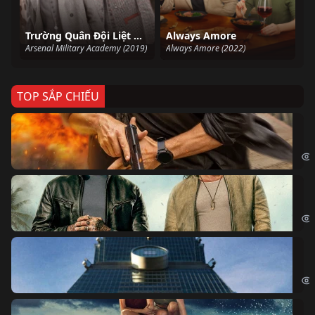
Trường Quân Đội Liệt Hỏa ( Học Viện Quân Sự Liệt Hỏa )
Always Amore
Arsenal Military Academy (2019)
Always Amore (2022)
TOP SẮP CHIẾU
Ze
Age
Bi
The
Sk
Sky
Cá