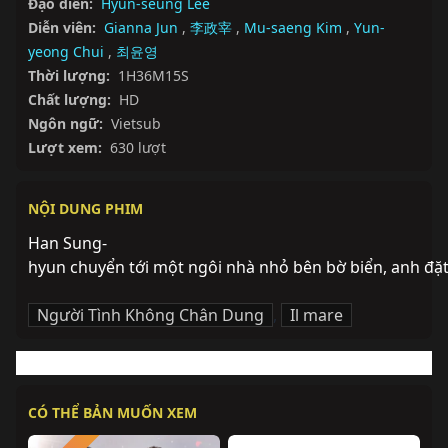
Đạo diễn:
Hyun-seung Lee
Diễn viên:
Gianna Jun
,
李政宰
,
Mu-saeng Kim
,
Yun-
yeong Chui
,
최윤영
Thời lượng:
1H36M15S
Chất lượng:
HD
Ngôn ngữ:
Vietsub
Lượt xem:
630 lượt
NỘI DUNG PHIM
Han Sung-
hyun chuyển tới một ngôi nhà nhỏ bên bờ biển, anh đặt t
Người Tình Không Chân Dung
,
Il mare
CÓ THỂ BẢN MUỐN XEM