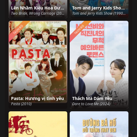
Lên Nhầm Kiệu Hoa Được Chồng Như Ý
Tom and Jerry Kids Show (1990) (Phần 2)
Two Bride, Wrong Carriage (2001)
Tom and Jerry Kids Show (1990) (Season 2) (1990)
TRỌN BỘ
TRỌN BỘ
Pasta: Hương vị tình yêu
Thách Mà Dám Yêu
Pasta (2010)
Dare to Love Me (2024)