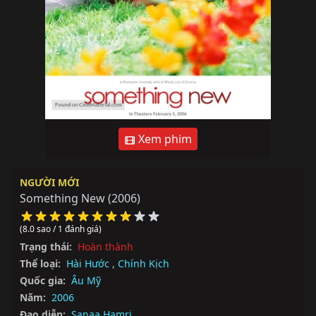
Xem phim
NGƯỜI MỚI
Something New
(2006)
(8.0 sao / 1 đánh giá)
Trạng thái:
Hoàn thành
Thể loại:
Hài Hước
,
Chính Kịch
Quốc gia:
Âu Mỹ
Năm:
2006
Đạo diễn:
Sanaa Hamri