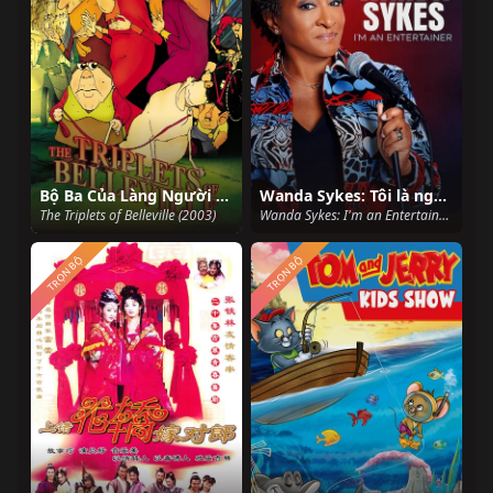
Bộ Ba Của Làng Người Đẹp
Wanda Sykes: Tôi là người mua vui
The Triplets of Belleville (2003)
Wanda Sykes: I'm an Entertainer (2023)
TRỌN BỘ
TRỌN BỘ