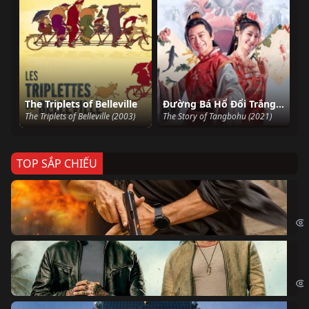
The Triplets of Belleville
Đường Bá Hổ Đổi Trắng Thay Đen
The Triplets of Belleville (2003)
The Story of Tangbohu (2021)
TOP SẮP CHIẾU
Ze
Age
Bi
The