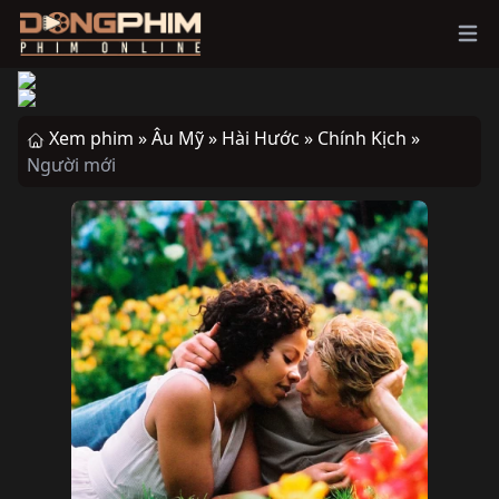
Ope
Xem phim »
Âu Mỹ »
Hài Hước »
Chính Kịch »
Người mới