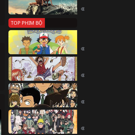
Killer Whale (2026)
2371 lượt xem
TOP PHIM BỘ
Pokemon Tổng Hợp
Pokemon (1997)
214442 lượt xem
Đảo Hải Tặc
One Piece (Luffy) (1999)
202738 lượt xem
Thám Tử Lừng Danh Co
Detective Conan (2005)
169080 lượt xem
Naruto Shippuden
Naruto Shippuuden (2007)
109709 lượt xem