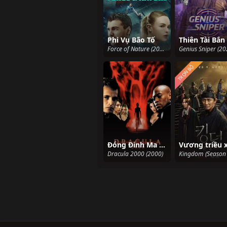
Phi Vụ Bão Tố
Thiên Tài Bắn 
Force of Nature (2020)
Genius Sniper (20
TRỌN BỘ
Đóng Đinh Ma Cà Rồng
Dracula 2000 (2000)