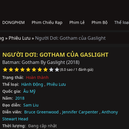
DONGPHIM
Phim Chiếu Rạp
Phim Lẻ
Phim Bộ
Thể loạ
ng »
Phiêu Lưu »
Người Dơi: Gotham của Gaslight
NGƯỜI DƠI: GOTHAM CỦA GASLIGHT
Batman: Gotham By Gaslight
(2018)
(8.0 sao / 1 đánh giá)
Trạng thái:
Hoàn thành
Thể loại:
Hành Động
,
Phiêu Lưu
Quốc gia:
Âu Mỹ
Năm:
2018
Đạo diễn:
Sam Liu
Diễn viên:
Bruce Greenwood
,
Jennifer Carpenter
,
Anthony
Stewart Head
Thời lượng:
Đang cập nhật