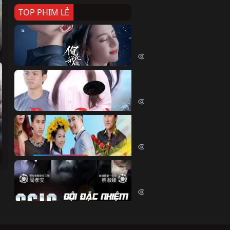
TOP PHIM LẺ
Nếu Thời Gian Trở Lại
If Time Flow Back (2020)
15721 lượt xem
Đoạn Trường Nam Ai
Đoạn Trường Nam Ai (2015)
13344 lượt xem
Chiếc Vòng Ngọc Huyết
Chiếc Vòng Ngọc Huyết (2015)
12000 lượt xem
Đội Đặc Nhiệm Hiện Tr
Crime Scene Investigation Center
10822 lượt xem