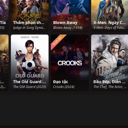
Tỉa
Thẩm phán thời nhà Tống
Blown Away
X-Men: Ngày Cũ Của Tương Lai
20)
Judge in Song Dynasty (2018)
Blown Away (1994)
X-Men: Days of Future Past (2014)
TRỌN BỘ
Vương triều xác sống (Phần 2)
The Old Guard: Những chiến binh bất tử
Đạo tặc
Đầu Bếp, Diễn Viên, Và Tên Vô Lại
Kingdom (Season 2) (2020)
The Old Guard (2020)
Crooks (2024)
The Chef, The Actor, The Scoundrel (2013)