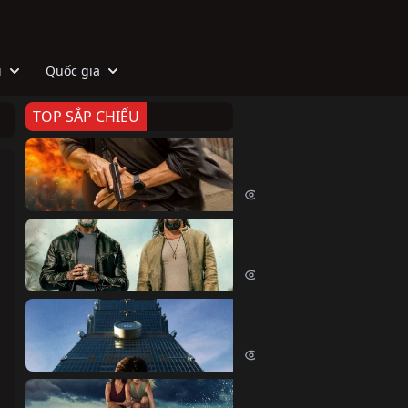
i
Quốc gia
TOP SẮP CHIẾU
Zeta
Agent Zeta (2026)
2026 lượt xem
Biệt Đội Hủy Diệt
The Wrecking Crew (2026)
2164 lượt xem
Skyscraper Live
Skyscraper Live (2026)
1662 lượt xem
Cá Voi Sát Thủ