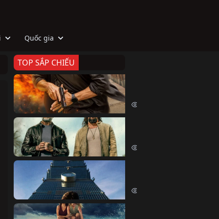
i
Quốc gia
TOP SẮP CHIẾU
Zeta
Agent Zeta (2026)
2029 lượt xem
Biệt Đội Hủy Diệt
The Wrecking Crew (2026)
2169 lượt xem
Skyscraper Live
Skyscraper Live (2026)
1665 lượt xem
Cá Voi Sát Thủ