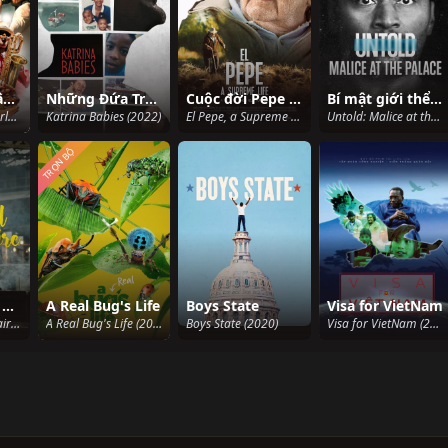
Lễ hội Jazz: Câu chuyện New Orleans
Những Đứa Trẻ Trong Bão Katrina
Cuộc đời Pepe Mujica
Bí mật giới thể thao: Ẩu đả NBA tại Palace
Jazz Fest: A New Orleans Story (2022)
Katrina Babies (2022)
El Pepe, a Supreme Life (2018)
Untold: Malice at the Palace (2021)
TRỌN BỘ
Triệu Phú Ẩm Thực Khu Ổ Chuột (Phần 1)
A Real Bug's Life
Boys State
Visa for VietNam
Slumfood Millionaire (Season 1) (2020)
A Real Bug's Life (2024)
Boys State (2020)
Visa for VietNam (2014)