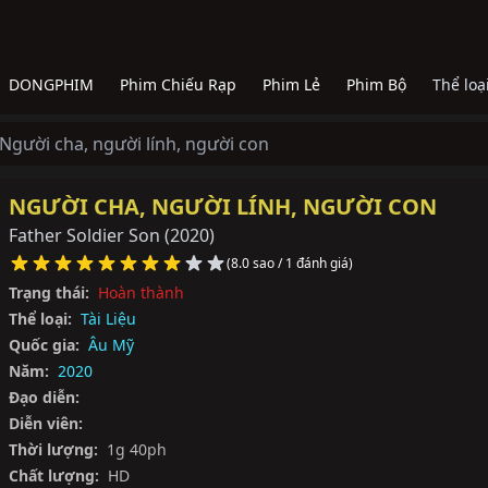
DONGPHIM
Phim Chiếu Rạp
Phim Lẻ
Phim Bộ
Thể loạ
Người cha, người lính, người con
NGƯỜI CHA, NGƯỜI LÍNH, NGƯỜI CON
Father Soldier Son
(2020)
(8.0 sao / 1 đánh giá)
Trạng thái:
Hoàn thành
Thể loại:
Tài Liệu
Quốc gia:
Âu Mỹ
Năm:
2020
Đạo diễn:
Diễn viên:
Thời lượng:
1g 40ph
Chất lượng:
HD