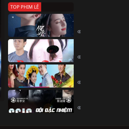
TOP PHIM LẺ
Nếu Thời Gian Trở Lại
If Time Flow Back (2020)
15726 lượt xem
Đoạn Trường Nam Ai
Đoạn Trường Nam Ai (2015)
13350 lượt xem
Chiếc Vòng Ngọc Huyết
Chiếc Vòng Ngọc Huyết (2015)
12004 lượt xem
Đội Đặc Nhiệm Hiện Tr
Crime Scene Investigation Center
10828 lượt xem