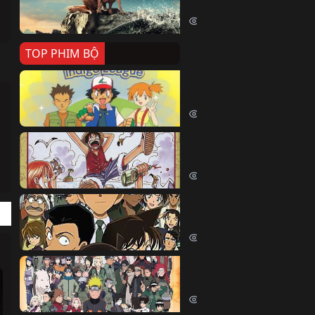
Killer Whale (2026)
2374 lượt xem
TOP PHIM BỘ
Pokemon Tổng Hợp
Pokemon (1997)
214452 lượt xem
Đảo Hải Tặc
One Piece (Luffy) (1999)
202781 lượt xem
Thám Tử Lừng Danh Co
Detective Conan (2005)
169094 lượt xem
Naruto Shippuden
Naruto Shippuuden (2007)
109721 lượt xem