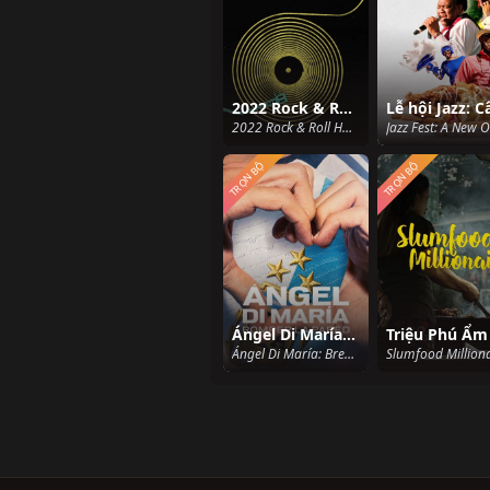
2022 Rock & Roll Hall of Fame Induction Ceremony
2022 Rock & Roll Hall of Fame Induction Ceremony (2022)
TRỌN BỘ
TRỌN BỘ
Ángel Di María: Phá vỡ bức tường
Ángel Di María: Breaking Down the Wall (2024)