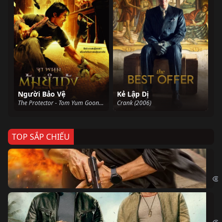
Người Bảo Vệ
Kẻ Lập Dị
The Protector - Tom Yum Goong (2006)
Crank (2006)
TOP SẮP CHIẾU
Ze
Age
Bi
The