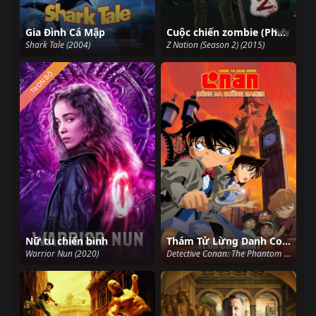
Gia Đình Cá Mập
Cuộc chiến zombie (Phần 2)
Shark Tale (2004)
Z Nation (Season 2) (2015)
TRỌN BỘ
Nữ tu chiến binh
Thám Tử Lừng Danh Conan 6: Bóng Ma Đường Baker
Warrior Nun (2020)
Detective Conan: The Phantom of Baker Street (2002)