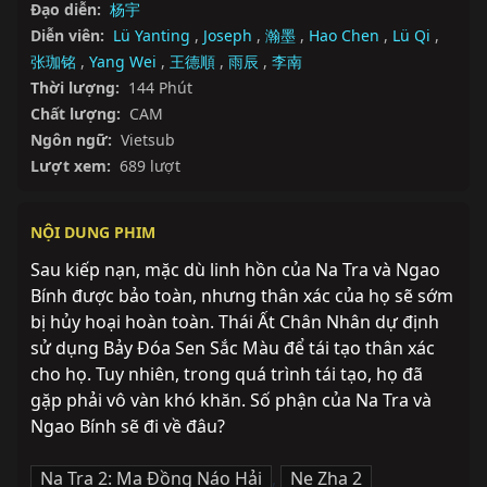
Đạo diễn:
杨宇
Diễn viên:
Lü Yanting
,
Joseph
,
瀚墨
,
Hao Chen
,
Lü Qi
,
张珈铭
,
Yang Wei
,
王德順
,
雨辰
,
李南
Thời lượng:
144 Phút
Chất lượng:
CAM
Ngôn ngữ:
Vietsub
Lượt xem:
689 lượt
NỘI DUNG PHIM
Sau kiếp nạn, mặc dù linh hồn của Na Tra và Ngao 
Bính được bảo toàn, nhưng thân xác của họ sẽ sớm 
bị hủy hoại hoàn toàn. Thái Ất Chân Nhân dự định 
sử dụng Bảy Đóa Sen Sắc Màu để tái tạo thân xác 
cho họ. Tuy nhiên, trong quá trình tái tạo, họ đã 
gặp phải vô vàn khó khăn. Số phận của Na Tra và 
Ngao Bính sẽ đi về đâu?
Na Tra 2: Ma Đồng Náo Hải
,
Ne Zha 2