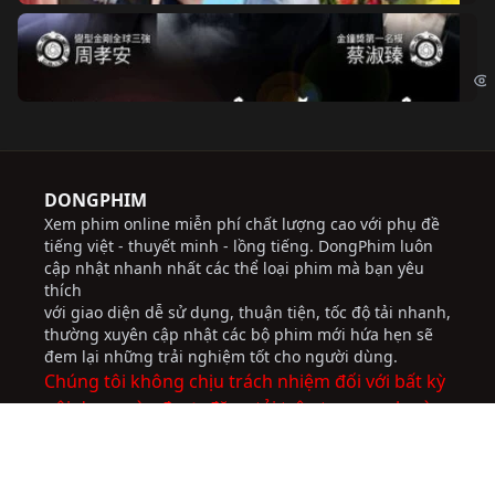
Độ
Cri
DONGPHIM
Xem phim online miễn phí chất lượng cao với phụ đề
tiếng việt - thuyết minh - lồng tiếng. DongPhim luôn
cập nhật nhanh nhất các thể loại phim mà bạn yêu
thích
với giao diện dễ sử dụng, thuận tiện, tốc độ tải nhanh,
thường xuyên cập nhật các bộ phim mới hứa hẹn sẽ
đem lại những trải nghiệm tốt cho người dùng.
Chúng tôi không chịu trách nhiệm đối với bất kỳ
nội dung nào được đăng tải trên trang web này.
socolive
JBO Thai
ww88
trực tiếp bóng đá
socolive
nhà cái uy tín