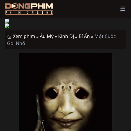
Ope
Xem phim »
Âu Mỹ »
Kinh Dị »
Bí Ẩn »
Một Cuộc
Gọi Nhỡ