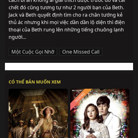
cách bí ẩn không ai giải thích được trước đó và cái 
chết đó cũng tương tự như 2 người bạn của Beth. 
Jack và Beth quyết định tìm cho ra chân tướng kẻ 
thủ ác nhưng khi mọi việc dần dần lộ diện thì điện 
thoại của Beth rung lên những tiếng chuông lạnh 
người...
Một Cuộc Gọi Nhỡ
,
One Missed Call
CÓ THỂ BẢN MUỐN XEM
TRỌN BỘ