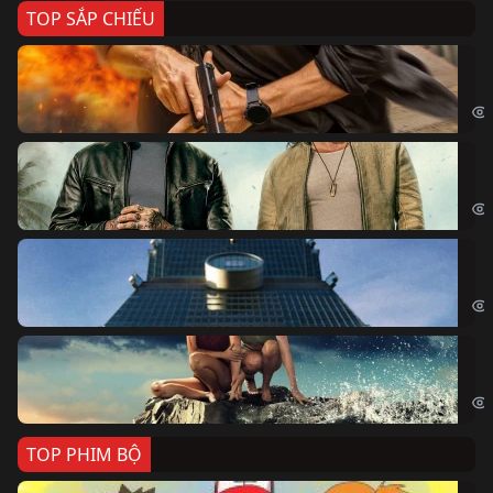
TOP SẮP CHIẾU
Ze
Age
Bi
The
Sk
Sky
Cá
Kil
TOP PHIM BỘ