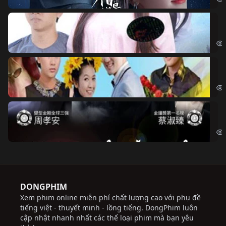
Đo
Đoạ
Ch
Chi
Độ
Cri
DONGPHIM
Xem phim online miễn phí chất lượng cao với phụ đề
tiếng việt - thuyết minh - lồng tiếng. DongPhim luôn
cập nhật nhanh nhất các thể loại phim mà bạn yêu