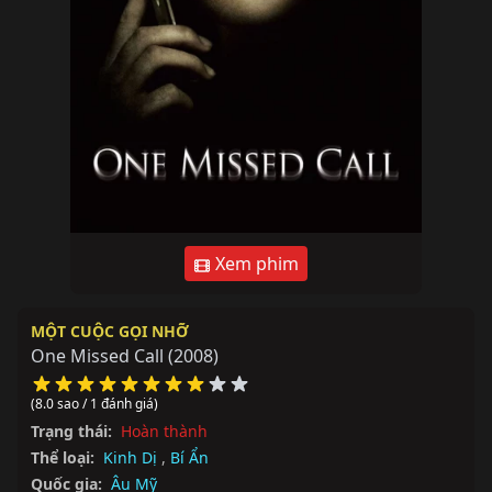
Xem phim
MỘT CUỘC GỌI NHỠ
One Missed Call
(2008)
(8.0 sao / 1 đánh giá)
Trạng thái:
Hoàn thành
Thể loại:
Kinh Dị
,
Bí Ẩn
Quốc gia:
Âu Mỹ