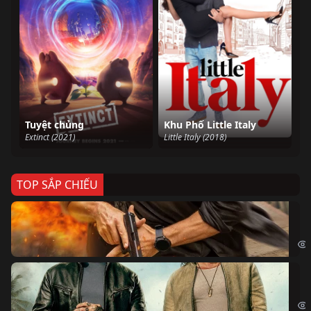
Tuyệt chủng
Khu Phố Little Italy
Extinct (2021)
Little Italy (2018)
TOP SẮP CHIẾU
Ze
Age
Bi
The