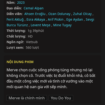
Năm:
2023
Đạo diễn:
Cemal Alpan
Diễn viên:
Ahsen Eroğlu
,
Ozan Dolunay
,
Zuhal Olcay
,
Ferit Aktuğ
,
Esra Akkaya
,
Arif Piskin
,
Ege Aydan
,
Sevgi
Burcu Türünz
,
Levent Meşe
,
Mine Tugay
Thời lượng:
1g 39phút
Chất lượng:
HD
Ngôn ngữ:
Vietsub
Lượt xem:
560 lượt
NỘI DUNG PHIM
Merve chọn cuộc sống phóng túng nhưng nó lại 
không chọn cô. Trước việc bị đuổi khỏi nhà, cô bắt 
đầu một công việc mới và tình cờ vướng vào một 
mối quan hệ oan gia với sếp mình.
Merve là chính mình
,
You Do You