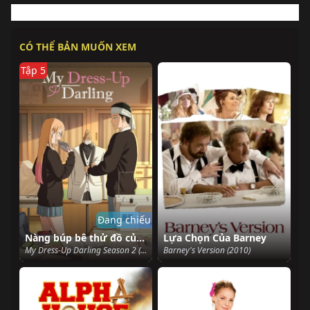
CÓ THỂ BẢN MUỐN XEM
Tập 5
Đang chiếu
Nàng búp bê thử đồ của tôi biết yêu (Phần 2)
Lựa Chọn Của Barney
My Dress-Up Darling Season 2 (2025)
Barney's Version (2010)