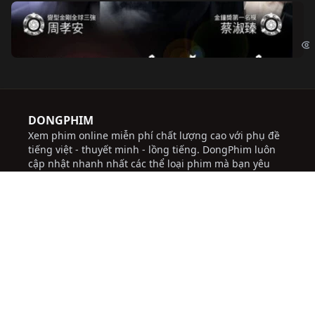
Độ
Cri
DONGPHIM
Xem phim online miễn phí chất lượng cao với phụ đề
tiếng việt - thuyết minh - lồng tiếng. DongPhim luôn
cập nhật nhanh nhất các thể loại phim mà bạn yêu
thích
với giao diện dễ sử dụng, thuận tiện, tốc độ tải nhanh,
thường xuyên cập nhật các bộ phim mới hứa hẹn sẽ
đem lại những trải nghiệm tốt cho người dùng.
Chúng tôi không chịu trách nhiệm đối với bất kỳ
nội dung nào được đăng tải trên trang web này.
socolive
JBO Thai
ww88
trực tiếp bóng đá
socolive
nhà cái uy tín