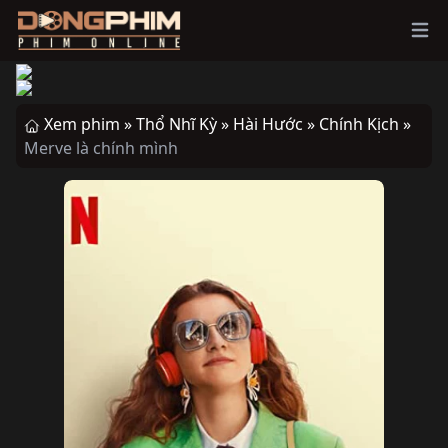
Ope
Xem phim »
Thổ Nhĩ Kỳ »
Hài Hước »
Chính Kịch »
Merve là chính mình