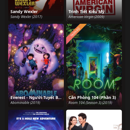
Sandy Wexler
Trinh Tiết Kiểu Mỹ
Sandy Wexler (2017)
American Virgin (2009)
TRỌN BỘ
Everest - Người Tuyết Bé Nhỏ
Căn Phòng 104 (Phần 3)
Abominable (2019)
Room 104 (Season 3) (2019)