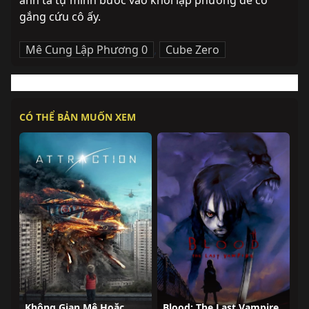
anh ta tự mình bước vào khối lập phương để cố 
gắng cứu cô ấy.
Mê Cung Lập Phương 0
,
Cube Zero
CÓ THỂ BẢN MUỐN XEM
Không Gian Mê Hoặc
Blood: The Last Vampire