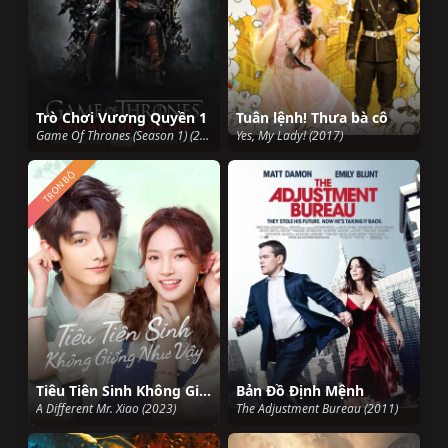
Trò Chơi Vương Quyền 1
Tuân lệnh! Thưa bà cô
Game Of Thrones (Season 1) (2011)
Yes, My Lady! (2017)
TRỌN BỘ
Tiêu Tiên Sinh Không Giống Như Vậy
Bản Đồ Định Mệnh
A Different Mr. Xiao (2023)
The Adjustment Bureau (2011)