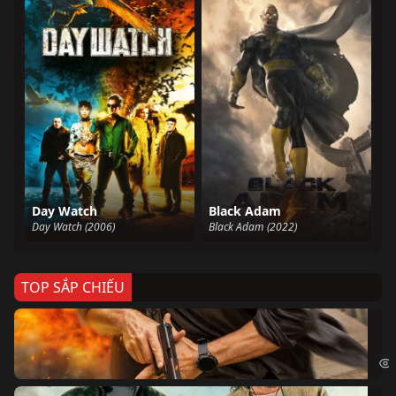
Day Watch
Black Adam
Day Watch (2006)
Black Adam (2022)
TOP SẮP CHIẾU
Ze
Age