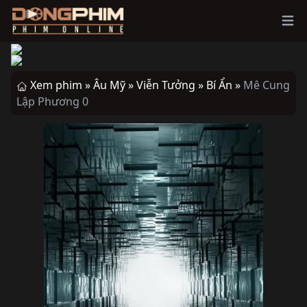
Ope
Xem phim »
Âu Mỹ »
Viễn Tưởng »
Bí Ẩn »
Mê Cung
Lập Phương 0