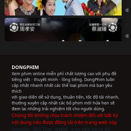
Chi
Độ
Cri
DONGPHIM
Xem phim online miễn phí chất lượng cao với phụ đề
tiếng việt - thuyết minh - lồng tiếng. DongPhim luôn
cập nhật nhanh nhất các thể loại phim mà bạn yêu
thích
với giao diện dễ sử dụng, thuận tiện, tốc độ tải nhanh,
thường xuyên cập nhật các bộ phim mới hứa hẹn sẽ
đem lại những trải nghiệm tốt cho người dùng.
Chúng tôi không chịu trách nhiệm đối với bất kỳ
nội dung nào được đăng tải trên trang web này.
socolive
JBO Thai
ww88
trực tiếp bóng đá