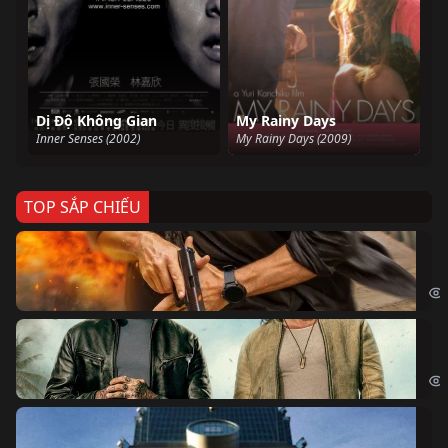
Dị Độ Không Gian
My Rainy Days
Inner Senses (2002)
My Rainy Days (2009)
TOP SẮP CHIẾU
Ze
Age
Bi
The
Sk
Sky