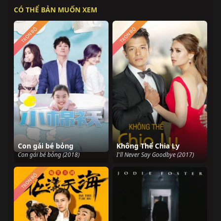
CÓ THỂ BẢN MUỐN XEM
TRỌN BỘ
TRỌN BỘ
Con gái bé bỏng
Không Thể Chia Ly
Con gái bé bỏng (2018)
I'll Never Say Goodbye (2017)
TRỌN BỘ