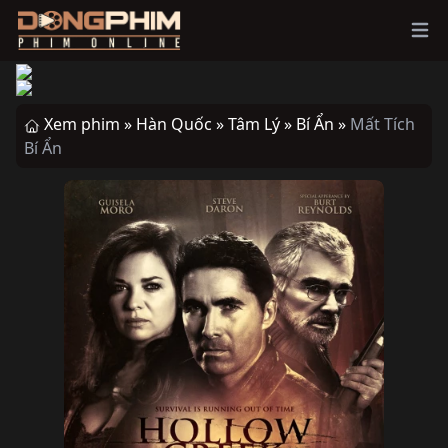
Ope
Xem phim »
Hàn Quốc »
Tâm Lý »
Bí Ẩn »
Mất Tích
Bí Ẩn