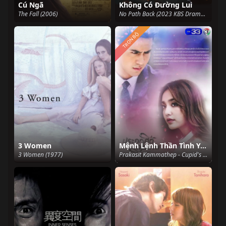
Cú Ngã
Không Có Đường Lui
The Fall (2006)
No Path Back (2023 KBS Drama Special Ep 1) (2023)
TRỌN BỘ
3 Women
Mệnh Lệnh Thần Tình Yêu
3 Women (1977)
Prakasit Kammathep - Cupid's Command (2018)