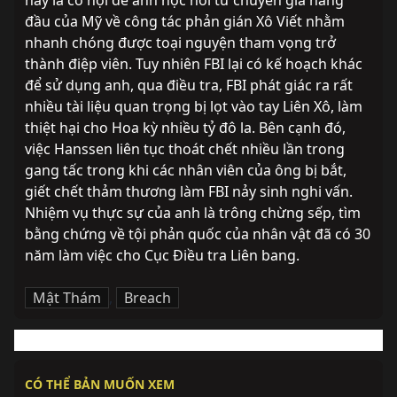
này là cơ hội để anh học hỏi từ chuyên gia hàng 
đầu của Mỹ về công tác phản gián Xô Viết nhằm 
nhanh chóng được toại nguyện tham vọng trở 
thành điệp viên. Tuy nhiên FBI lại có kế hoạch khác 
để sử dụng anh, qua điều tra, FBI phát giác ra rất 
nhiều tài liệu quan trọng bị lọt vào tay Liên Xô, làm 
thiệt hại cho Hoa kỳ nhiều tỷ đô la. Bên cạnh đó, 
việc Hanssen liên tục thoát chết nhiều lần trong 
gang tấc trong khi các nhân viên của ông bị bắt, 
giết chết thảm thương làm FBI nảy sinh nghi vấn. 
Nhiệm vụ thực sự của anh là trông chừng sếp, tìm 
bằng chứng về tội phản quốc của nhân vật đã có 30 
năm làm việc cho Cục Điều tra Liên bang.
Mật Thám
,
Breach
CÓ THỂ BẢN MUỐN XEM