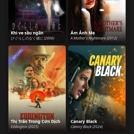
Khi ve sầu ngân
Ám Ảnh Mẹ
ひぐらしのなく顷に (2006)
A Mother's Nightmare (2012)
SẮP CHIẾU
Thị Trấn Trong Cơn Dịch
Canary Black
Eddington (2025)
Canary Black (2024)