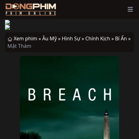
Ope
Xem phim »
Âu Mỹ »
Hình Sự »
Chính Kịch »
Bí Ẩn »
Mật Thám