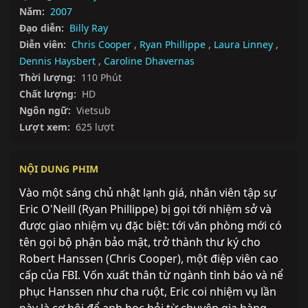
Năm:
2007
Đạo diễn:
Billy Ray
Diễn viên:
Chris Cooper
,
Ryan Phillippe
,
Laura Linney
,
Dennis Haysbert
,
Caroline Dhavernas
Thời lượng:
110 Phút
Chất lượng:
HD
Ngôn ngữ:
Vietsub
Lượt xem:
625 lượt
NỘI DUNG PHIM
Vào một sáng chủ nhật lạnh giá, nhân viên tập sự 
Eric O'Neill (Ryan Phillippe) bị gọi tới nhiệm sở và 
được giao nhiệm vụ đặc biệt: tới văn phòng mới có 
tên gọi bộ phận bảo mật, trở thành thư ký cho 
Robert Hanssen (Chris Cooper), một điệp viên cao 
cấp của FBI. Vốn xuất thân từ ngành tình báo và nể 
phục Hanssen như cha ruột, Eric coi nhiệm vụ lần 