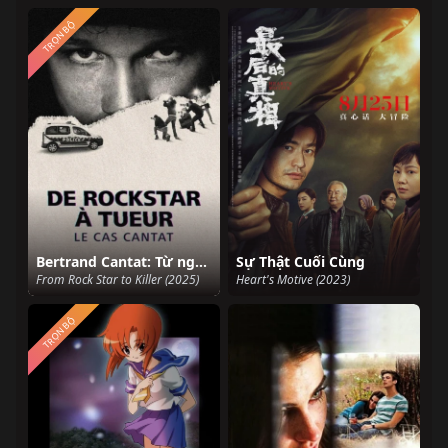
TRỌN BỘ
Bertrand Cantat: Từ ngôi sao nhạc rock tới kẻ sát nhân
Sự Thật Cuối Cùng
From Rock Star to Killer (2025)
Heart's Motive (2023)
TRỌN BỘ