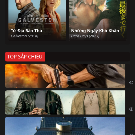
Tử Địa Báo Thù
Những Ngày Khó Khăn
Galveston (2018)
Hard Days (2023)
TOP SẮP CHIẾU
Ze
Age
Bi
The
Sk
Sky