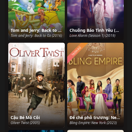
Tom and Jerry: Back to Oz
Chuông Báo Tình Yêu (Phần 1)
Tom and Jerry: Back to Oz (2016)
Love Alarm (Season 1) (2019)
TRỌN BỘ
Cậu Bé Mồ Côi
Đế chế phô trương: New York
Oliver Twist (2005)
Bling Empire: New York (2023)