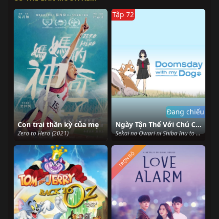
Tập 72
Đang chiếu
Con trai thần kỳ của mẹ
Ngày Tận Thế Với Chú Chó Shiba Của Tôi
Zero to Hero (2021)
Sekai no Owari ni Shiba Inu to (2022)
TRỌN BỘ