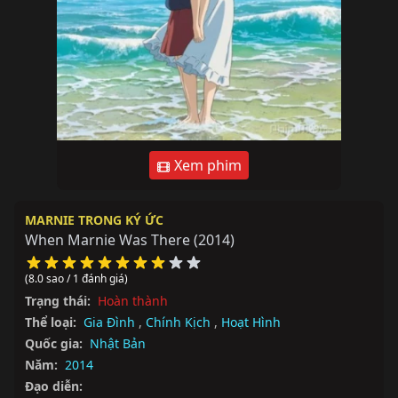
Xem phim
MARNIE TRONG KÝ ỨC
When Marnie Was There
(2014)
(8.0 sao / 1 đánh giá)
Trạng thái:
Hoàn thành
Thể loại:
Gia Đình
,
Chính Kịch
,
Hoạt Hình
Quốc gia:
Nhật Bản
Năm:
2014
Đạo diễn: