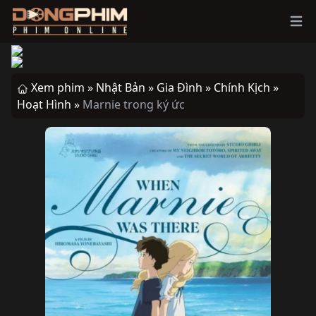
Ope
Xem phim »
Nhật Bản »
Gia Đình »
Chính Kịch »
Hoạt Hình »
Marnie trong ký ức