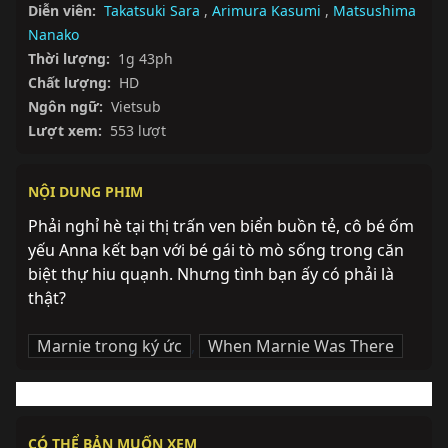
Diễn viên:
Takatsuki Sara
,
Arimura Kasumi
,
Matsushima
Nanako
Thời lượng:
1g 43ph
Chất lượng:
HD
Ngôn ngữ:
Vietsub
Lượt xem:
553 lượt
NỘI DUNG PHIM
Phải nghỉ hè tại thị trấn ven biển buồn tẻ, cô bé ốm 
yếu Anna kết bạn với bé gái tò mò sống trong căn 
biệt thự hiu quạnh. Nhưng tình bạn ấy có phải là 
thật?
Marnie trong ký ức
,
When Marnie Was There
CÓ THỂ BẢN MUỐN XEM