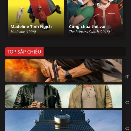
Madeline Tinh Ngịch
Công chúa thế vai
Madeline (1998)
The Princess Switch (2018)
TOP SẮP CHIẾU
Ze
Age
Bi
The
Sk
Sky