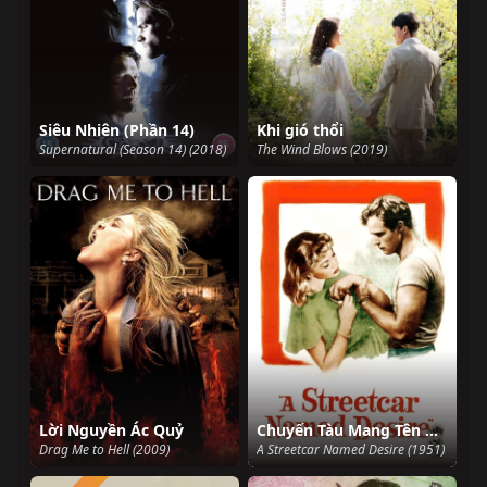
Siêu Nhiên (Phần 14)
Khi gió thổi
Supernatural (Season 14) (2018)
The Wind Blows (2019)
Lời Nguyền Ác Quỷ
Chuyến Tàu Mang Tên Dục Vọng
Drag Me to Hell (2009)
A Streetcar Named Desire (1951)