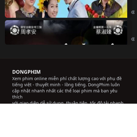
Chi
Độ
Cri
DONGPHIM
Xem phim online miễn phí chất lượng cao với phụ đề
tiếng việt - thuyết minh - lồng tiếng. DongPhim luôn
cập nhật nhanh nhất các thể loại phim mà bạn yêu
thích
với giao diện dễ sử dụng, thuận tiện, tốc độ tải nhanh,
thường xuyên cập nhật các bộ phim mới hứa hẹn sẽ
đem lại những trải nghiệm tốt cho người dùng.
Chúng tôi không chịu trách nhiệm đối với bất kỳ
nội dung nào được đăng tải trên trang web này.
socolive
JBO Thai
ww88
trực tiếp bóng đá