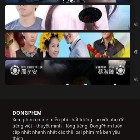
Đo
Đoạ
Ch
Chi
Độ
Cri
DONGPHIM
Xem phim online miễn phí chất lượng cao với phụ đề
tiếng việt - thuyết minh - lồng tiếng. DongPhim luôn
cập nhật nhanh nhất các thể loại phim mà bạn yêu
thích