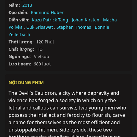
Năm:
2013
Đạo diễn:
Raimund Huber
Diễn viên:
Kazu Patrick Tang
,
Johan Kirsten
,
Macha
Polivka
,
Guk Srisawat
,
Stephen Thomas
,
Bonnie
Zellerbach
Thời lượng:
120 Phút
Chất lượng:
HD
Ngôn ngữ:
Vietsub
Lượt xem:
680 lượt
NỘI DUNG PHIM
The Devil's Cauldron, a city where depravity and 
violence has forged a society in which only the 
lethal and callous can survive, two young men who 
possess the intellect and ferocity to flourish, carve 
a name for themselves as the most efficient and 
unstoppable hit men. Side by side, these two 