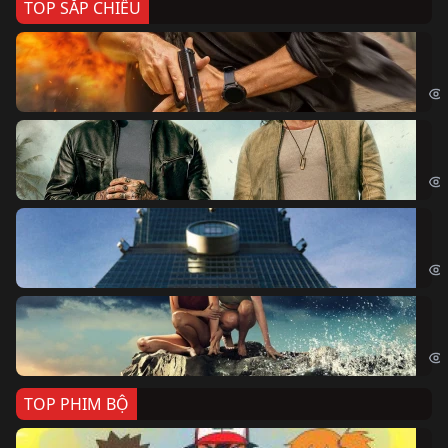
TOP SẮP CHIẾU
Ze
Age
Bi
The
Sk
Sky
Cá
Kil
TOP PHIM BỘ
Po