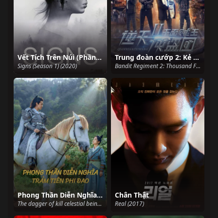
Vết Tích Trên Núi (Phần 1)
Trung đoàn cướp 2: Kẻ trộm mặt ngàn
Signs (Season 1) (2020)
Bandit Regiment 2: Thousand Face Thief (2017)
Phong Thần Diễn Nghĩa: Trảm Tiên Phi Đao
Chân Thật
The dagger of kill celestial being (2023)
Real (2017)