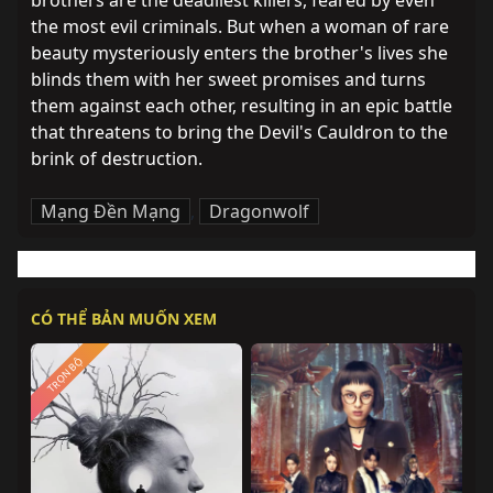
brothers are the deadliest killers, feared by even 
the most evil criminals. But when a woman of rare 
beauty mysteriously enters the brother's lives she 
blinds them with her sweet promises and turns 
them against each other, resulting in an epic battle 
that threatens to bring the Devil's Cauldron to the 
brink of destruction.
Mạng Đền Mạng
,
Dragonwolf
CÓ THỂ BẢN MUỐN XEM
TRỌN BỘ