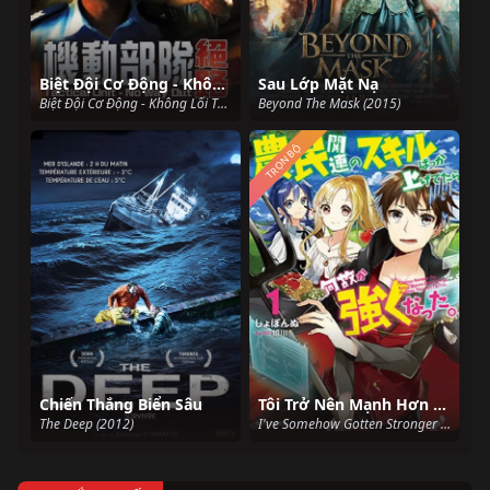
Biệt Đội Cơ Động - Không Lối Thoát
Sau Lớp Mặt Nạ
Biệt Đội Cơ Động - Không Lối Thoát (2008)
Beyond The Mask (2015)
TRỌN BỘ
Chiến Thắng Biển Sâu
Tôi Trở Nên Mạnh Hơn Nhờ Nâng Cấp Các Kỹ Năng Của Nông Dân.
The Deep (2012)
I've Somehow Gotten Stronger When I Improved My Farm-Related Skills (2022)