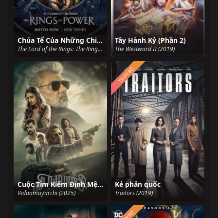
Chúa Tể Của Những Chiếc Nhẫn: Những Chiếc Nhẫn Quyền Năng
Tây Hành Kỷ (Phần 2)
The Lord of the Rings: The Rings of Power (2022)
The Westward II (2019)
TRỌN BỘ
Cuộc Tìm Kiếm Định Mệnh
Kẻ phản quốc
Vidaamuyarchi (2025)
Traitors (2019)