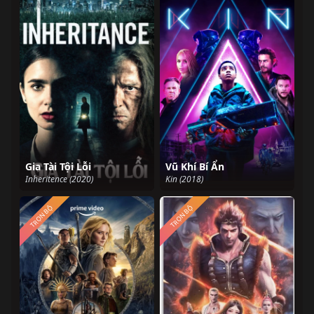
Gia Tài Tội Lỗi
Vũ Khí Bí Ẩn
Inheritence (2020)
Kin (2018)
TRỌN BỘ
TRỌN BỘ