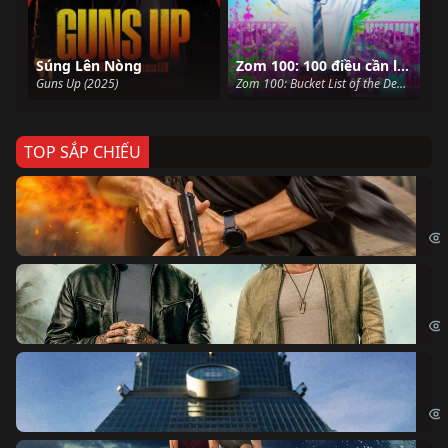
Súng Lên Nòng
Zom 100: 100 điều cần làm trước khi trở thành thây ma
Guns Up (2025)
Zom 100: Bucket List of the Dead (2023)
TOP SẮP CHIẾU
Ze
Age
Bi
The
Sk
Sky