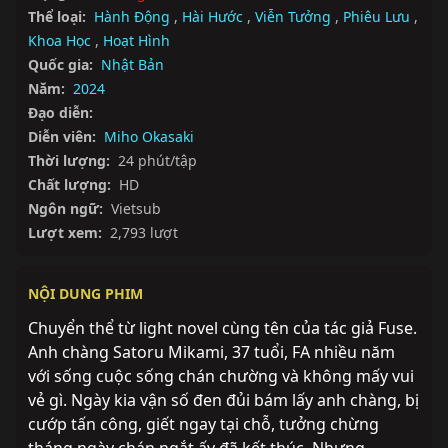
Thể loại:
Hành Động
,
Hài Hước
,
Viễn Tưởng
,
Phiêu Lưu
,
Khoa Học
,
Hoạt Hình
Quốc gia:
Nhật Bản
Năm:
2024
Đạo diễn:
Diễn viên:
Miho Okasaki
Thời lượng:
24 phút/tập
Chất lượng:
HD
Ngôn ngữ:
Vietsub
Lượt xem:
2,793 lượt
NỘI DUNG PHIM
Chuyển thể từ light novel cùng tên của tác giả Fuse. 
Anh chàng Satoru Mikami, 37 tuổi, FA nhiều năm 
với sống cuộc sống chán chường và không mấy vui 
vẻ gì. Ngày kia vận số đen đủi bám lấy anh chàng, bị 
cướp tấn công, giết ngay tại chỗ, tưởng chừng 