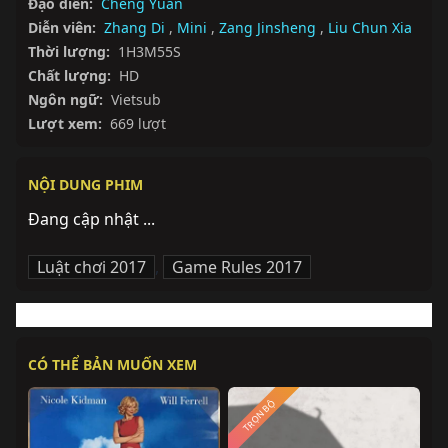
Đạo diễn:
Cheng Yuan
Diễn viên:
Zhang Di
,
Mini
,
Zang Jinsheng
,
Liu Chun Xia
Thời lượng:
1H3M55S
Chất lượng:
HD
Ngôn ngữ:
Vietsub
Lượt xem:
669 lượt
NỘI DUNG PHIM
Đang cập nhật ...
Luật chơi 2017
,
Game Rules 2017
CÓ THỂ BẢN MUỐN XEM
TRỌN BỘ