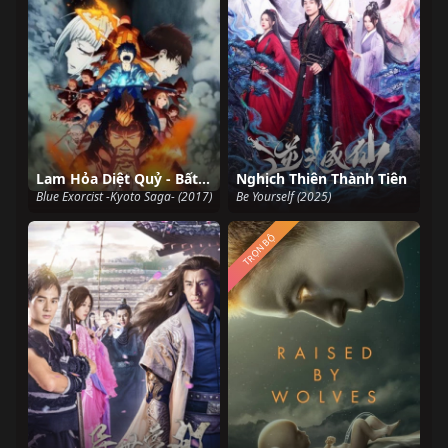
Lam Hỏa Diệt Quỷ - Bất Tịnh Vương Kyoto
Nghịch Thiên Thành Tiên
Blue Exorcist -Kyoto Saga- (2017)
Be Yourself (2025)
TRỌN BỘ