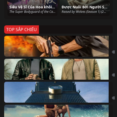
Siêu Vệ Sĩ Của Hoa khôi: Dị Thế Doanh Độ
Được Nuôi Bởi Người Sói (Phần 1)
The Super Bodyguard of the Campus Belle (2019)
Raised by Wolves (Season 1) (2020)
TOP SẮP CHIẾU
Ze
Age
Bi
The
Sk
Sky
Cá
Kil