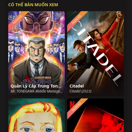
CÓ THỂ BẢN MUỐN XEM
TRỌN BỘ
TRỌN BỘ
Quản Lý Cấp Trung Tonegawa
Citadel
Mr. TONEGAWA Middle Management Blues (2018)
Citadel (2023)
TRỌN BỘ