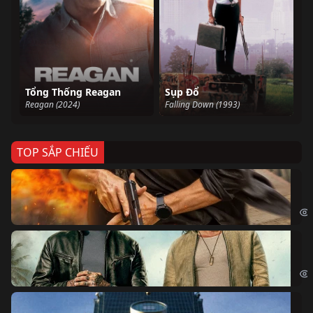
Tổng Thống Reagan
Sụp Đổ
Reagan (2024)
Falling Down (1993)
TOP SẮP CHIẾU
Ze
Age
Bi
The
Sk