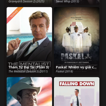
Graveyard (Season 2) (2025)
Sweet Whip (2013)
TRỌN BỘ
Thám Tử Đại Tài (Phần 3)
Paskal: Nhiệm vụ giải cứu
The Mentalist (Season 3) (2011)
Paskal (2018)