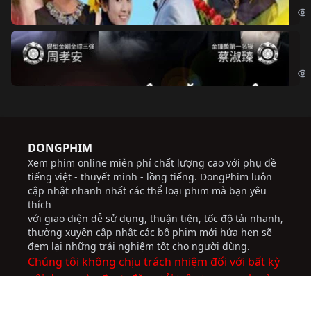
Độ
Cri
DONGPHIM
Xem phim online miễn phí chất lượng cao với phụ đề
tiếng việt - thuyết minh - lồng tiếng. DongPhim luôn
cập nhật nhanh nhất các thể loại phim mà bạn yêu
thích
với giao diện dễ sử dụng, thuận tiện, tốc độ tải nhanh,
thường xuyên cập nhật các bộ phim mới hứa hẹn sẽ
đem lại những trải nghiệm tốt cho người dùng.
Chúng tôi không chịu trách nhiệm đối với bất kỳ
nội dung nào được đăng tải trên trang web này.
socolive
JBO Thai
ww88
trực tiếp bóng đá