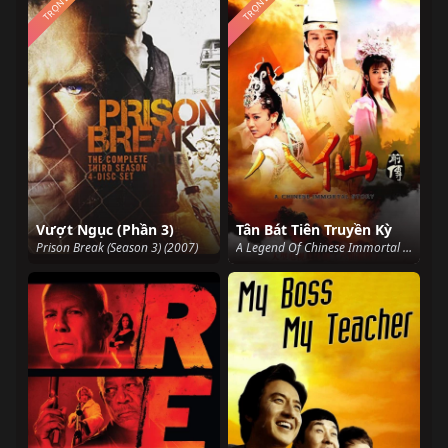
TRỌN BỘ
TRỌN BỘ
Vượt Ngục (Phần 3)
Tân Bát Tiên Truyền Kỳ
Prison Break (Season 3) (2007)
A Legend Of Chinese Immortal (2014)