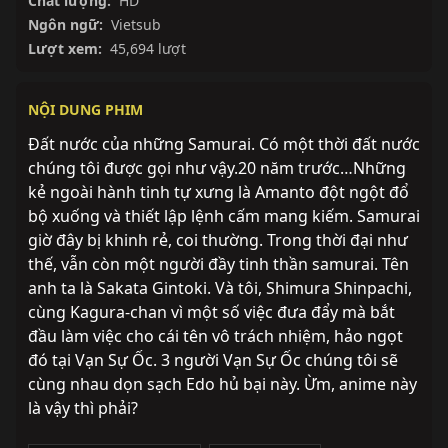
Chất lượng:
HD
Ngôn ngữ:
Vietsub
Lượt xem:
45,694 lượt
NỘI DUNG PHIM
Đất nước của những Samurai. Có một thời đất nước 
chúng tôi được gọi như vậy.20 năm trước…Những 
kẻ ngoài hành tinh tự xưng là Amanto đột ngột đổ 
bộ xuống và thiết lập lệnh cấm mang kiếm. Samurai 
giờ đây bị khinh rẻ, coi thường. Trong thời đại như 
thế, vẫn còn một người đầy tinh thần samurai. Tên 
anh ta là Sakata Gintoki. Và tôi, Shimura Shinpachi, 
cùng Kagura-chan vì một số việc đưa đẩy mà bắt 
đầu làm việc cho cái tên vô trách nhiệm, hảo ngọt 
đó tại Vạn Sự Ốc. 3 người Vạn Sự Ốc chúng tôi sẽ 
cùng nhau dọn sạch Edo hủ bại này. Ừm, anime này 
là vậy thì phải?